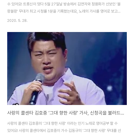
수 있어요! 트롯신이 떴다 5월 27일날 방송에서 김연자와 정용화가 선보인 ‘블
랑블랑’ 무대가 최고 시청률 1분을 기록했는데요, 노래의 가사를 영어로 보고,
중요한 표현을 배워 봅시다! 블링블링 Bling Bling 만남은 인연의 시작 / A
2020. 5. 28.
meeting is the start of a relationship 추억은 세월의 흔적 / Memories
are traces of time 결혼은 연애의 선물 / A marriage is a present of
love 행복은 지금 이순간 / Happiness is now in this moment 입술아 어
서 말을해 / Lips, come on tell me 나없이 못산다고 / Tha..
사랑의 콜센타 김호중 ‘그대 향한 사랑' 가사, 신청곡을 불러드립니다~ 잘자요 특집 (인기노래 가사 영어로)
사랑의 콜센타 김호중의 '그대 향한 사랑' 이라는 인기 노래로 영어공부 할 수
있어요! 사랑의 콜센타에서 김호중이 가수 김동규의 ‘그대 향한 사랑’ 무대를 선