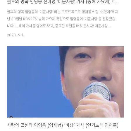
불후의 명곡 임영웅 진미령 ‘미운사랑' 가사 (송해 가요제) 트로트 가사 영어로
불후의 명곡 임영웅의 '미운사랑' 라는 트로트곡으로 영어공부 할 수 있어요! 지
난 30일날 KBS2TV 송해 가요제 특집으로 임영웅이 ‘미운사랑’을 열창했습
니다. 노래의 가사를 영어로 보고, 중요한 표현을 배워 봅시다! 미운사랑
Hateful Love 남몰래 기다리다가 / Waiting secretly 가슴만 태우는사랑 /
2020. 6. 1.
Heart-burning love 어제는 기다림에 오늘은 외로움 / Waiting
yesterday, loneliness today 그리움에 적셔진 긴세월 / Long time
soaked in longing 이렇게 살라고 인연을 맺엇나 / Did I meet you to
live like this? 차라리 저멀리 둘걸 / I should have left it far way 미워졌
다..
사랑의 콜센타 임영웅 (임재범) ‘비상’ 가사 (인기노래 영어로)