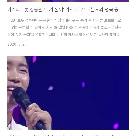
미스터트롯 정동원 ‘누가 울어' 가사 트로트 (불후의 명곡 송해 가요제) 영어 가사
미스터트롯 정동원이 부른 불후의 명곡에서 부른 ‘누가 울어' 라는 트로트곡으
로 영어공부 할 수 있어요! 지난 30일날 KBS2TV 송해 가요제 특집으로 정동
원이 ‘누가 울어’를 열창했습니다. 노래의 가사를 영어로 보고, 중요한 표현을
배워 봅시다! 누가 울어 Who’s crying 소리 없이 흘러내리는 / Flowing in
2020. 6. 2.
silence 눈물같은 이슬비 / A drizzle like tears 누가 울어 이 한 밤 /
Who’s crying in this night? 잊었던 추억인가 / Is it my lost memories?
멀리 가버린 내 사랑은 / My love that has gone far away 돌아올 길 없는
데 / There’s no way back 피가 맺히게 / Stops the b..