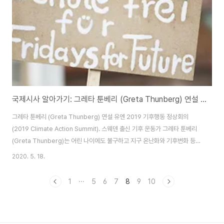
스 최대 피해 국가가 되기까지 트럼프 정부의 초기 방역 대책과 트럼프 대통령..
국제시사 알아가기: 그레타 툰베리 (Greta Thunberg) 연설 유엔 2019 기후행동 정상회의 (2019 Climate Action Summit)
그레타 툰베리 (Greta Thunberg) 연설 유엔 2019 기후행동 정상회의
(2019 Climate Action Summit). 스웨덴 출신 기후 운동가 그레타 툰베리
(Greta Thunberg)는 어린 나이에도 불구하고 지구 온난화와 기후변화 등
국제적 환경 이슈에 대한 활동을 활발히 펼치고 있습니다. 미국의 시사 주간지
2020. 5. 18.
타임지의 2019년 올해의 인물로도 선정이 되었는데, 당시 16살로 최연소 수
상자였습니다. 그레타 툰베리는 학생들에게 지구 온난화의 심각성을 알리고 변
1
···
5
6
7
8
9
10
화를 촉구하기 위해 ‘기후 파업’ 즉 금요일마다 집회를 여는 활동을 했습니다.
그녀는 세계의 지도자들과 사람들에게 기후변화의 심각성을 알리려 여러 의미
깊은 연설을 하였는데, 그 중 유엔 주최 2019 기후행동 정상회의(2019..