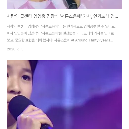
사랑의 콜센타 임영웅 김광석 '서른즈음에' 가사, 인기노래 영어로
사랑의 콜센타 임영웅의 '서른즈음에' 라는 인기곡으로 영어공부 할 수 있어요!
에서 임영웅이 김광석의 ‘서른즈음에’을 열창했습니다. 노래의 가사를 영어로
보고, 중요한 표현을 배워 봅시다! 서른즈음에 At Around Thirty (years
old) 또 하루 멀어져 간다 / Another day goes by 내뿜은 담배 연기처럼 /
2020. 6. 3.
Like a puff of cigarette smoke 작기만한 내 기억 속에 / In my little
memories 무얼 채워 살고 있는지 / What am I filling them with 점점 더
멀어져 간다 / Getting farther and farther away. 머물러 있는 청춘인 줄
알았는데 / I thought this youth would sta..