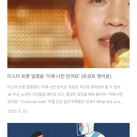
always determined 다시 너를 구하고 말거라고I will save you again
no matter what 두 손을 모아 기도했죠 My hands together..
미스터 트롯 임영웅 ‘이제 나만 믿어요' (트로트 영어로)
미스터 트롯 임영웅의 '이제 나만 믿어요' 트로트 곡으로 영어공부 할 수 있어
요! 우선, 노래의 가삿말을 영어로 보고, 중요한 표현을 배워 봅시다! ‘이제 나만
믿어요’ "Trust me now" 무얼 믿은 걸까 부족했던 내게서 What did you
believe in? I wasn’t enough 나조차 못 믿던 내게 여태 머문 사람 The
2020. 5. 20.
one who stayed with me when I didn’t even trust myself 무얼 봤던
걸까 가진 것도 없던 내게 What did you see in me? I didn’t have
anything. 무작정 내 손을 잡아 날 이끈 사람 The one who held my