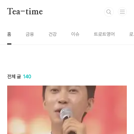
본문 바로가기
Tea-time
홈
금융
건강
이슈
트로트영어
로
전체 글
140