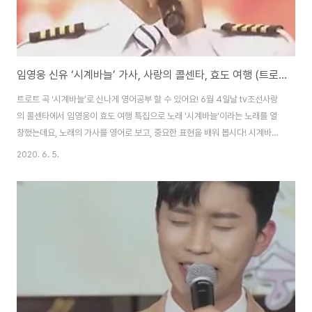
임영웅 신유 ‘시계바늘’ 가사, 사랑의 콜센타, 효도 여행 (트로트 가사 영어 해석)
트로트 곡 ‘시계바늘’로 신나게 영어공부 할 수 있어요! 6월 4일날 tv조선사랑
의 콜센타에서 임영웅이 효도 여행 특집으로 노래 '시계바늘'이라는 노래를 열
창했는데요, 노래의 가사를 영어로 보고, 중요한 표현을 배워 봅시다! 시계바늘
Clock Hands 사는게 뭐 별거 있더냐 / There’s not much to life 욕 안먹
2020. 6. 5.
고 살면 되는거지 / Just got to live without being hated 술 한잔에 시름
을 털고 / Over a drink, release the angst 너털웃음 한번 웃어보자 세상
아 / Let’s have a big laugh, world 시계바늘처럼 돌고 돌다가 / Spinning
round and round like clock hands 가는 길을 잃은..