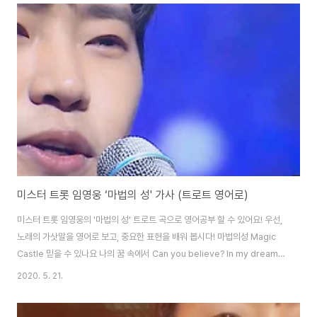
love you so much 요즘 같이 가짜가 많은 세상에 / In a world like this
full of fakes 믿을 사람 바로 당신 뿐 / The only one I can trust is you
내 모든 걸..
미스터 트롯 임영웅 ‘마법의 성' 가사 (트로트 영어로)
미스터 트롯 임영웅의 '마법의 성' 트로트 곡으로 영어공부 할 수 있어요! 우선,
노래의 가삿말을 영어로 보고, 중요한 표현을 배워 봅시다! 마법의성 Magic
Castle 믿을 수 있나요 나의 꿈 속에서 Can you believe? In my dreams
너는 마법에 빠진 공주란 걸 You’re an enchanted princess 언제나 너를
2020. 5. 21.
향한 몸짓에 Always headed towards you 수많은 어려움 뿐이지만
There are so many difficulties 그러나 언제나 굳은 다짐 뿐이죠 But I’m