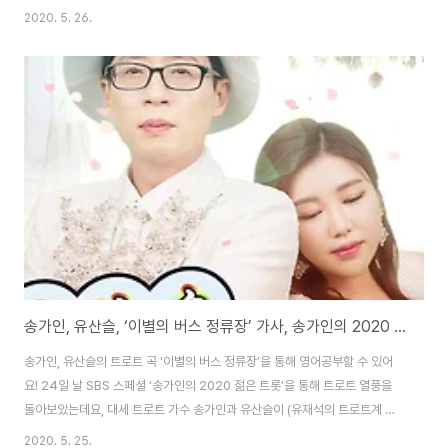
나 / A candle in dim light 와인 잔에 담긴 약속하나 / A promise in a
2020. 5. 26.
glass of wine 항상 너의 곁에서 널 지켜줄거야 / I’ll always be there for
you 날 믿어준 너였잖아 / You were the one who trusted me 나 바라는
건 오직 하나 / I want only one thing 영원한 행복을 꿈꾸지만 / Although I
dream of eternal happiness 화려하지 않아도 ..
송가인, 유산슬, ‘이별의 버스 정류장’ 가사, 송가인의 2020 젊은 트롯 (트로트 영어로)
송가인, 유산슬의 트로트 곡 '이별의 버스 정류장’을 통해 영어공부할 수 있어
요! 24일 날 SBS 스페셜 ‘송가인의 2020 젊은 트롯’을 통해 트로트 열풍을
돌아보았는데요, 대세 트로트 가수 송가인과 유산슬이 (유재석의 트로트계 예
명) 함께한 최신 곡 ‘이별의 버스 정류장’을 해석하고 영어 표현을 공부해 봅시
2020. 5. 25.