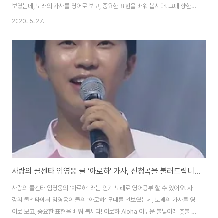
보였는데, 노래의 가사를 영어로 보고, 중요한 표현을 배워 봅시다! 그대 향한
사랑 My Love for You 하룻밤의 꿈이 었던가 / Was it a night’s dream?
2020. 5. 27.
새벽 안개속에 사라질 / One that disappears in the midst of the night
나의 붉은 치마폭에 안기어 / Buried within the folds of my crimson
skirt 동정끈 입에 물던 님은 / You were holding the dong-jung string
(a part of traditional dress, Hanbo..
사랑의 콜센타 임영웅 쿨 ‘아로하' 가사, 신청곡을 불러드립니다~ 잘자요 특집 (인기노래 가사 영어로)
사랑의 콜센타 임영웅의 '아로하' 라는 인기 노래로 영어공부 할 수 있어요! 사
랑의 콜센타에서 임영웅이 쿨의 ‘아로하’ 무대를 선보였는데, 노래의 가사를 영
어로 보고, 중요한 표현을 배워 봅시다! 아로하 Aloha 어두운 불빛아래 촛불 하