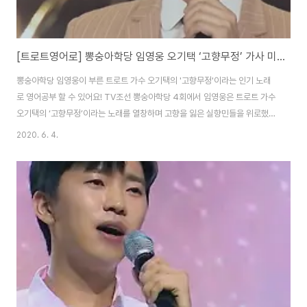
[트로트영어로] 뽕숭아학당 임영웅 오기택 ‘고향무정’ 가사 미스터트롯
뽕숭아학당 임영웅이 부른 트로트 가수 오기택의 '고향무정'이라는 인기 노래
로 영어공부 할 수 있어요! TV조선 뽕숭아학당 4회에서 임영웅은 트로트 가수
오기택의 ‘고향무정’이라는 노래를 열창하며 고향을 잃은 실향민들을 위로했
죠. 노래의 가사를 영어로 보고, 중요한 표현을 배워 봅시다! 가사 영어로 보기
2020. 6. 4.
고향무정 [Lost hometown] 구름도 울고 넘는 / Where even the
clouds overflow, 울고 넘는 저 산 아래 / Beneath the mountain 그 옛날
내가 살던 / That’s where I used to live 고향이 있었건만 / My
hometown 지금은 어느 누가 / Now, who 살고 있는지 / Is living there 지
금은 어느 누가 / Now, ..