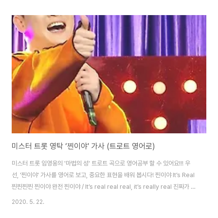
다. 이별의 버스 정류장 Bus Station of Farewell 추억 속의 슬픈 정류장 / A
sad station in my memories 눈물 젖은 버스를 타면 / When I get on
the bus full of tears 당신이 생각나 / I think of you 차창밖에 비가 내리네
/ It’s raining outside 한 정거장 멈추고 지나칠 때마다 보고 싶어 / I mi..
미스터 트롯 영탁 ‘찐이야' 가사 (트로트 영어로)
미스터 트롯 임영웅의 '마법의 성' 트로트 곡으로 영어공부 할 수 있어요!!! 우
선, '찐이야' 가사를 영어로 보고, 중요한 표현을 배워 봅시다! 찐이야 It’s Real
찐찐찐찐 찐이야 완전 찐이야 / It’s real real real, it’s really real 진짜가 나
타났다 지금 / The real one is here now 찐찐찐찐 찐이야 완전 찐이야 /
2020. 5. 22.
It’s real real real, it’s really real 찐하게 사랑할 거야 / I’m going to