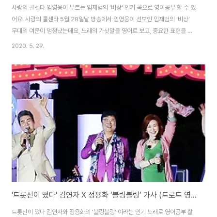
사랑의 콜센타 임영웅이 부르는 임재범의 '비상' 인기 곡으로 영어공부 할 수 있
어요! 사랑의 콜센타 5월 28일날 방송에서 임영웅이 선보인 임재범의 ‘비상’
무대의 여운이 엄청났는데요, 노래의 가삿말을 영어로 보고, 중요한 표현을 배
워 봅시다! 비상 Fly 누구나 한번쯤은 자기만의 세계로 빠져들게 되는 순간이
2020. 5. 29.
있지 / There’s a moment when everyone falls into their own
world 그렇지만 나는 제자리로 오지 못했어 / But I couldn’t come back
to my own place 되돌아 나오는 길을 모르니 / Because I didn’t know
the way back 너무 많은 생각과 너무 많은 걱정에 / Too many thoughts
and wo..
'트롯신이 떴다' 김연자 X 정용화 ‘블링블링’ 가사 (트로트 영어로)
트롯신이 떴다 김연자와 정용화의 '블링블링' 이라는 인기 노래로 영어공부 할