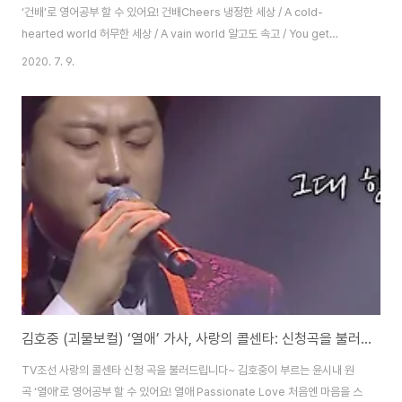
‘건배’로 영어공부 할 수 있어요! 건배Cheers 냉정한 세상 / A cold-
hearted world 허무한 세상 / A vain world 알고도 속고 / You get
deceived when you know 모르고도 속는 세상 / And even when you
2020. 7. 9.
don’t know in this world 팔자라 거니 / This is my fate 생각을 하고 / Is
what thinks 가엾은 엄니 / My poor mother 원망일랑 말어라 / Do not
resent 가는 세월에 / As the time goes 저가는 청춘에 / As the youth
passes 너나 나나 / Either you or me ..
김호중 (괴물보컬) ‘열애’ 가사, 사랑의 콜센타: 신청곡을 불러드립니다~ [트로트 영어로]
TV조선 사랑의 콜센타 신청 곡을 불러드립니다~ 김호중이 부르는 윤시내 원
곡 ‘열애’로 영어공부 할 수 있어요! 열애 Passionate Love 처음엔 마음을 스