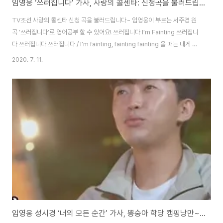
임영웅 ‘쓰러집니다’ 가사, 사랑의 콜센타: 신청곡을 불러드립니다~ [트로트 영어로]
TV조선 사랑의 콜센타 신청 곡을 불러드립니다~ 임영웅이 부르는 서주경 원
곡 ‘쓰러집니다’로 영어공부 할 수 있어요! 쓰러집니다 I’m Fainting 쓰러집니
다 쓰러집니다 쓰러집니다 / I’m fainting, fainting fainting 올 때는 내게 예
고없이 다가왔다가 / You came to me without a warning 이제 와서 날 떠
2020. 7. 11.
나요 / And now you leave me 말도 안돼 핑계 어쩌면 / Unbelievable,
perhaps an excuse 잘 갖다 붙여 뻔뻔하게도 / That you make
shamelessly 차라리 내가 싫어 졌다 말을 한다면 / If you said that you
didn’t like me anymore 잡을 나도 아니겠지만 / I w..
임영웅 성시경 ‘너의 모든 순간’ 가사, 뽕숭아 학당 캠핑낭만~ [인기곡 영어로]