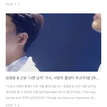
은 외로운 길 / Looking back, a lonely path 비를 맞으며 험한 길 헤쳐서 /
2020. 7. 7.
In the rain, past the rough paths 지금 나 여기 있네 / Now I am here
끝없이 기나긴 길 따라 / Along the endless, long path 꿈 찾아 걸어온 지
난 세월 / The past years I’ve spent following my dream 괴로운 일도
슬픔의 눈물도 The hardships ..
임영웅 & 신유 ‘나쁜 남자’ 가사, 사랑의 콜센타 최고의1분 [트로트 영어로]
TV조선 사랑의 콜센타 신청 곡을 불러드립니다~ 임영웅 & 신유 ‘나쁜 남자’로
영어공부 할 수 있어요! 나쁜 남자 Bad Man 여기가 끝인가 봐요 / This may
be the end 추억이 남아있는데 / Though we have our memories 당신
과 나 사랑한 건 / That you and I loved 하늘도 땅도 알아요 / Even the
2020. 7. 3.