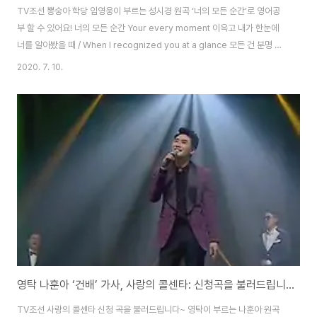
TV조선 뽕숭아 학당 임영웅이 부르는 성시경 원곡 ‘너의 모든 순간’로 영어공
부 할 수 있어요! 너의 모든 순간 Your every moment 이윽고 내가 한눈에
너를 알아봤을 때 / When I recognized you at a glance 모든 건 분명 달
라지고 있었어 / Everything was definitely changing 내 세상은 널 알기
2020. 7. 10.
전과 후로 나뉘어 / My world is divided before and after I know you
니가 숨 쉬면 따스한 바람이 불어와 / When you breathe, a warm wind
blows 니가 웃으면 눈부신 햇살이 비춰 / When you smile, the bright
sun shines 거기 있어줘서 그게 너라서 / Be..
영탁 나훈아 ‘건배’ 가사, 사랑의 콜센타: 신청곡을 불러드립니다~ [트로트 영어로]
TV조선 사랑의 콜센타 신청 곡을 불러드립니다~ 영탁이 부르는 나훈아 원곡