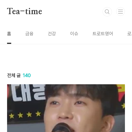
본문 바로가기
Tea-time
홈
금융
건강
이슈
트로트영어
로
전체 글
140