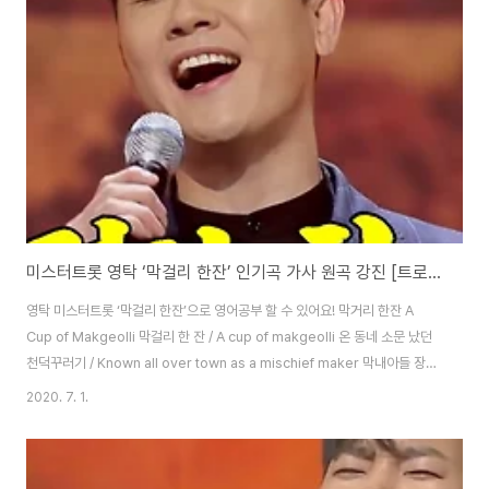
such a lucky man 난 이제 하루하루가 / Now my everyday 그대 있어 너
무 행복해 / Is so happy..
미스터트롯 영탁 ‘막걸리 한잔’ 인기곡 가사 원곡 강진 [트로트 영어로]
영탁 미스터트롯 ‘막걸리 한잔’으로 영어공부 할 수 있어요! 막거리 한잔 A
Cup of Makgeolli 막걸리 한 잔 / A cup of makgeolli 온 동네 소문 났던
천덕꾸러기 / Known all over town as a mischief maker 막내아들 장가
가던 날 / The day his youngest son got married 앓던 이가 빠졌다며
2020. 7. 1.
덩실 더덩실 / Dancing, dancing in relief 춤을 추던 우리 아버지 / Father
was dancing 아버지 우리 아들 많이 컸지요 / Father, my son has
grown a lot 인물은 그래도 내가 낫지요 / Still, I am better looking 고사