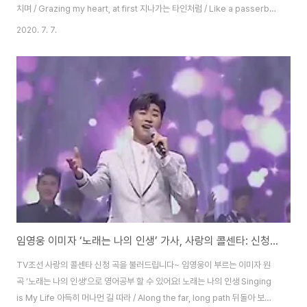
치며 / Grazing my heart, at first 지나가는 타인처럼 / Like a passerby
흩어지는 바람인 줄 알았는데 / I thought it was the flowing wind 앉으나
2020. 7. 7.
서나 / Sitting down or standing up 끊임없이 솟아나는 / Ever-rising 그
대 향한 그리움 / My longing for you 그대의 그림자에 싸여 / Wrapped in
your shadow 이 한 세월 그대와 함께 하나니 / I have been with you all
these years 그대의 가슴에 /..
임영웅 이미자 ‘노래는 나의 인생’ 가사, 사랑의 콜센타: 신청곡을 불러드립니다~ [트로트 영어로]
TV조선 사랑의 콜센타 신청 곡을 불러드립니다~ 임영웅이 부르는 이미자 원
곡 ‘노래는 나의 인생’으로 영어공부 할 수 있어요! 노래는 나의 인생 Singing
is My Life 아득히 머나먼 길 따라 / Along the far, long path 뒤돌아 보면