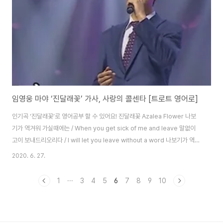
임영웅 마야 ‘진달래꽃’ 가사, 사랑의 콜센타 [트로트 영어로]
인기곡 ‘진달래꽃’로 영어공부 할 수 있어요! 진달래꽃 Azalea Flower 나보
기가 역겨워 가실때에는 / When you get sick of me and leave 말없이
고이 보내드리오리다 / I will let you leave without a word 나보기가 역겨
워 가실때에는 / When you get sick of me and leave 죽어도 아니 눈물
2020. 6. 27.
흘리오리다 / I will shed no tears 날 떠나 행복한지 / Are you happy to
have left me 이젠 그대 아닌지 / Are you not yourself anymore 그댈
1
···
3
4
5
6
7
8
9
10
바라보며 살아온 내가 / I’ve lived for you 그녀 뒤에 가려는지 / Hidden
behind her 사랑 그 아픔이 ..