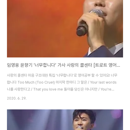
리 손으로 / With his skinn..
임영웅 윤향기 ‘너무합니다’ 가사 사랑의 콜센타 [트로트 영어로]
사랑의 콜센타 마음 구조대원 특집 ‘너무합니다’로 영어공부 할 수 있어요! 너무
합니다 Too Much (Too Cruel) 마지막 한마디 그 말은 / Your last words
나를 사랑한다고 / That you love me 돌아올 당신은 아니지만 / You’re
not one to turn back 진실을 말해줘요 / But tell me the truth 떠날 땐 말
2020. 6. 29.
없이 떠나가세요 / When you leave, leave without a word 날 울리지 말
아요 / Don’t put me in tears 너무합니다 / Too much (Too cruel) 너무
합니다 / Too much (Too cruel) 당신은 너무합니다 / You’re too much
(You’re too cruel) 조..