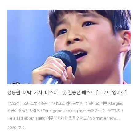
skies and lands know 당신을 다시 한번 안고 싶지만 / I want to
embrace you again 한 번더 안아 달라 / Embrace me 그 두 눈으로 말하
지만 / Says those two eyes 더 이상은 아니란 걸 / Not anymore 당신도
나도 알 자나 / Even you and I know 뜨거운 그 눈물..
정동원 ‘여백’ 가사, 미스터트롯 결승전 베스트 [트로트 영어로]
TV조선 미스터트롯 정동원 ‘여백’으로 영어공부 할 수 있어요! 여백 Margins
얼굴이 잘생긴 사람은 / For a good-looking man 늙어 가는 게 슬프겠지 /
He’s sad about aging 아무리 화려한 옷을 입어도 / No matter how
fancy your clothes are 저녁이면 벗게 되니까 / You take it off in the
2020. 7. 2.
evening 내 손에 주름이 있는 건 / The wrinkles on my hand 길고 긴 내