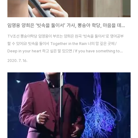
임영웅 양희은 ‘빗속을 둘이서’ 가사, 뽕숭아 학당, 마음을 데우는 (임영)웅난로 [트로트 영어로]
TV조선 뽕숭아학당 임영웅이 부르는 양희은 원곡 ‘빗속을 둘이서’로 영어공부
할 수 있어요! 빗속을 둘이서 Together in the Rain 너의 맘 깊은 곳에 /
Deep in your heart 하고 싶은 말 있으면 / If you have something to
say 고개 들어 나를 보고 / Raise your head and look at me 살며시 얘기
2020. 7. 16.
하렴 / Tell me gently 정녕 말을 못하리라 / If you cannot ever say 마음
깊이 새겼다면 / That it’s too deep in your heart 오고 가는 눈빛으로 /
With a passing glance 나에게 전해주렴 / Let me know 이 빗속을 걸어
갈까요 / Shall we walk in..