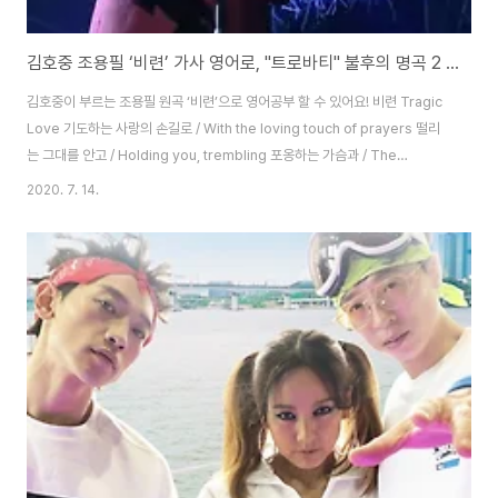
김호중 조용필 ‘비련’ 가사 영어로, "트로바티" 불후의 명곡 2 [인기가요 영어로]
김호중이 부르는 조용필 원곡 ‘비련’으로 영어공부 할 수 있어요! 비련 Tragic
Love 기도하는 사랑의 손길로 / With the loving touch of prayers 떨리
는 그대를 안고 / Holding you, trembling 포옹하는 가슴과 / The
embracing heart and 가슴이 전하는 사랑의 손길 / The loving touch of
2020. 7. 14.
the heart 돌고 도는 계절의 바람 속에서 / Amidst the wind of the
returning season 이별하는 시련의 돌을 던지네 / Throws the painful
stone of separation 눈물은 두 뺨에 흐르고 / Tears flow down both
cheeks 그대의 입술을 깨무네 / You bit..