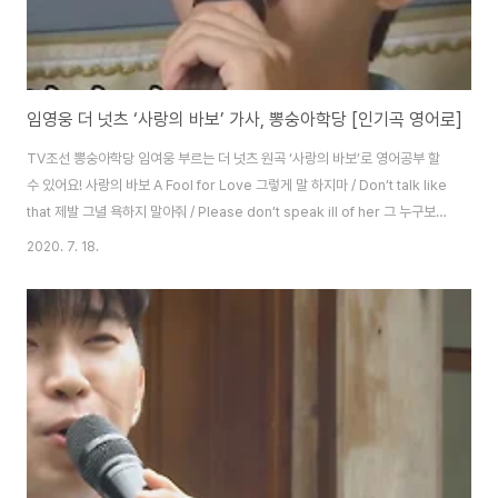
임영웅 더 넛츠 ‘사랑의 바보’ 가사, 뽕숭아학당 [인기곡 영어로]
TV조선 뽕숭아학당 임여웅 부르는 더 넛츠 원곡 ‘사랑의 바보’로 영어공부 할
수 있어요! 사랑의 바보 A Fool for Love 그렇게 말 하지마 / Don’t talk like
that 제발 그녈 욕하지 말아줘 / Please don’t speak ill of her 그 누구보다
도 내겐 좋은 여자니까 / She’s the best girl I’ve ever had 내가 하고 싶어
2020. 7. 18.
잘해준 걸 고맙다 말 못 들어도 / Although I don’t hear a thanks for
treating you well 잠시나마 웃어주면 난 행복해 / If you smile for a
moment, I’m happy 원하는 좋은 사람 나타날 때 까지 / Until a good
man appears 난 잠시 그녈..