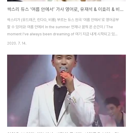
싹스리 듀스 ‘여름 안에서’ 가사 영어로, 유재석 & 이효리 & 비 [인기가요 영어로]
싹스리가 (유드래곤, 린다G, 비룡) 부르는 듀스 원곡 ‘여름 안에서’로 영어공부
할 수 있어요! 여름 안에서 In the summer 언제나 꿈꿔 온 순간이 / The
moment I’ve always been dreaming of 여기 지금 내게 시작되고 있어 /
It’s happening for me here and now 그렇게 너를 사랑했던 / I’ve
2020. 7. 14.
loved you so much since 내 마음을 넌 받아 주었어 / And you
accepted my heart 오~ 내 기분만큼 밝은 태양과 / The sun as bright
as my mood 시원한 바람들이 내게 다가와 / And the cool breeze
come to me 나는 이렇게 행복을 느껴 / This is how I ..