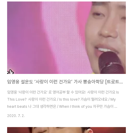
인생에 훈장이고 / Are a medal of my long, long life 마음에 주름이 있는
건 / The wrinkles on my heart 버리지 못한 욕심에 흔적 / Are traces of
unabandoned desir..
임영웅 설운도 ‘사랑이 이런 건가요’ 가사 뽕숭아학당 [트로트 영어로]
임영웅 ‘사랑이 이런 건가요’ 로 영어공부 할 수 있어요! ​ 사랑이 이런 건가요 Is
This Love? ​ 사랑이 이런 건가요 / Is this love? 가슴이 떨려오네요 / My
heart beats 나 그대 생각하면은 / When I think of you 자꾸만 가슴이 뛰
네요 / My heart beats on 어쩌다 이렇게 멋진 / How did I happen to 그
2020. 7. 2.
대를 만나게 됐는지 / Meet someone so amazing as you 아무리 생각해
도 난 / No matter how much I think about it 행운의 남자인가 봐 / I am