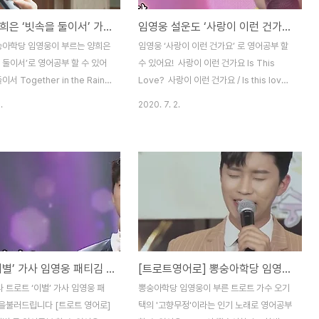
임영웅 양희은 ‘빗속을 둘이서’ 가사, 뽕숭아 학당, 마음을 데우는 (임영)웅난로 [트로트 영어로]
임영웅 설운도 ‘사랑이 이런 건가요’ 가사 뽕숭아학당 [트로트 영어로]
숭아학당 임영웅이 부르는 양희은
임영웅 ‘사랑이 이런 건가요’ 로 영어공부 할
 둘이서’로 영어공부 할 수 있어
수 있어요! ​ 사랑이 이런 건가요 Is This
서 Together in the Rain
Love? ​ 사랑이 이런 건가요 / Is this love?
에 / Deep in your heart
가슴이 떨려오네요 / My heart beats 나 그
.
2020. 7. 2.
있으면 / If you have
대 생각하면은 / When I think of you 자꾸
g to say 고개 들어 나를 보고 /
만 가슴이 뛰네요 / My heart beats on 어
r head and look at me 살며
쩌다 이렇게 멋진 / How did I happen to
 Tell me gently 정녕 말을 못
그대를 만나게 됐는지 / Meet someone
you cannot ever say 마음 깊
so amazing as you 아무리 생각해도 난 /
That it’s too deep in your
No matter how much I think about it
 가는 눈빛으로 / With a
행운의 남자인가 봐 / I am such a lucky
glance 나에게 전해주렴 / Let
man 난 이제 하루하루가 / Now my
이 빗속을 걸어 갈까요 / Shall
everyday 그대 있어 너무 행복해 / Is so
트로트 ‘이별’ 가사 임영웅 패티김 사랑의 콜센타 [트로트 영어로]
[트로트영어로] 뽕숭아학당 임영웅 오기택 ‘고향무정’ 가사 미스터트롯
..
happy..
트로트 ‘이별’ 가사 임영웅 패
뽕숭아학당 임영웅이 부른 트로트 가수 오기
을불러드립니다 [트로트 영어로]
택의 '고향무정'이라는 인기 노래로 영어공부