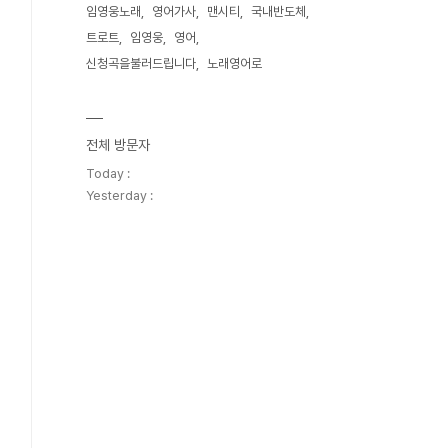
임영웅노래
영어가사
맨시티
국내반도체
트로트
임영웅
영어
신청곡을불러드립니다
노래영어로
전체 방문자
Today :
Yesterday :