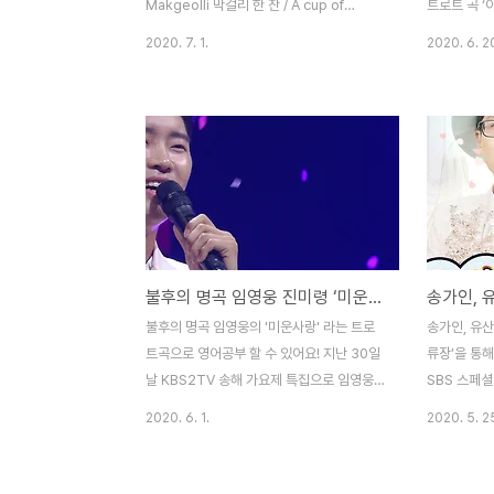
Makgeolli 막걸리 한 잔 / A cup of
트로트 곡 ‘
makgeolli 온 동네 소문 났던 천덕꾸러기 /
랑의 콜센타
2020. 7. 1.
2020. 6. 2
Known all over town as a mischief
곡자 패티김의
maker 막내아들 장가가던 날 / The day
어로 보고, 
his youngest son got married 앓던 이
Farewell 
가 빠졌다며 덩실 더덩실 / Dancing,
of you 냉
dancing in relief 춤을 추던 우리 아버지 /
cold-hea
Father was dancing 아버지 우리 아들 많
기억을 The 
이 컸지요 / Father, my son has grown a
을 수는 없을 거
lot 인물은 그래도 내가 낫지요 / Still, I am
forget 때
better looking 고사리 손으로 / With his
Somedays 
불후의 명곡 임영웅 진미령 ‘미운사랑' 가사 (송해 가요제) 트로트 가사 영어로
skinn..
보면은 / When
그..
불후의 명곡 임영웅의 '미운사랑' 라는 트로
송가인, 유산
트곡으로 영어공부 할 수 있어요! 지난 30일
류장’을 통해
날 KBS2TV 송해 가요제 특집으로 임영웅이
SBS 스페셜
‘미운사랑’을 열창했습니다. 노래의 가사를
통해 트로트
2020. 6. 1.
2020. 5. 2
영어로 보고, 중요한 표현을 배워 봅시다! 미
로트 가수 
운사랑 Hateful Love 남몰래 기다리다가 /
트계 예명) 
Waiting secretly 가슴만 태우는사랑 /
장’을 해석하