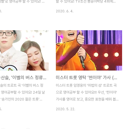
이별’로 영어공부 할 수 있어요! 사
할 수 있어요! TV조선 뽕숭아학당 4회에서
 12회차에서 임영웅이 열창한 원
임영웅은 트로트 가수 오기택의 ‘고향무정’이
0.
2020. 6. 4.
 '이별’ 라는 노래의 가사를 영
라는 노래를 열창하며 고향을 잃은 실향민들
중요한 표현을 배워 봅시다! 이별
을 위로했죠. 노래의 가사를 영어로 보고, 중
어쩌다 생각이 나겠지 / I’ll think
요한 표현을 배워 봅시다! 가사 영어로 보기
정한 사람이지만 / Though I’m a
고향무정 [Lost hometown] 구름도 울고
rted person 그렇게 사랑했던
넘는 / Where even the clouds
memories of such love 잊
overflow, 울고 넘는 저 산 아래 / Beneath
야 / I won’t be able to
the mountain 그 옛날 내가 살던 / That’s
로는 보고 파 지겠지 /
where I used to live 고향이 있었건만 /
I’ll miss you 둥근 달을 쳐다
My hometown 지금은 어느 누가 / Now,
송가인, 유산슬, ‘이별의 버스 정류장’ 가사, 송가인의 2020 젊은 트롯 (트로트 영어로)
미스터 트롯 영탁 ‘찐이야' 가사 (트로트 영어로)
 I look at the full moon
who 살고 있는지 / Is living there 지금은
어느 누가 / Now, ..
슬의 트로트 곡 '이별의 버스 정
미스터 트롯 임영웅의 '마법의 성' 트로트 곡
 영어공부할 수 있어요! 24일 날
으로 영어공부 할 수 있어요!!! 우선, '찐이야'
 ‘송가인의 2020 젊은 트롯’을
가사를 영어로 보고, 중요한 표현을 배워 봅
 열풍을 돌아보았는데요, 대세 트
시다! 찐이야 It’s Real 찐찐찐찐 찐이야 완전
5.
2020. 5. 22.
송가인과 유산슬이 (유재석의 트로
찐이야 / It’s real real real, it’s really
함께한 최신 곡 ‘이별의 버스 정류
real 진짜가 나타났다 지금 / The real one
고 영어 표현을 공부해 봅시다.
is here now 찐찐찐찐 찐이야 완전 찐이야