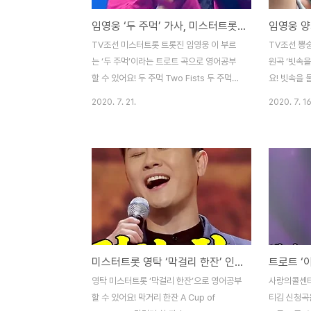
임영웅 ‘두 주먹’ 가사, 미스터트롯 임히어로 [트로트 영어로]
TV조선 미스터트롯 트롯진 임영웅 이 부르
TV조선 뽕
는 ‘두 주먹’이라는 트로트 곡으로 영어공부
원곡 ‘빗속을
할 수 있어요! 두 주먹 Two Fists 두 주먹을
요! 빗속을 둘이
내가 내가 꼭 안고 갈게요 / I’ll hold your
너의 맘 깊은 곳
2020. 7. 21.
2020. 7. 16
two fists tightly 당신 두 손을 내밀어 봐요
하고 싶은 말 
/ Hold out your two hands 내 사랑을 당
somethin
신 손에 꼭 쥐어 줄게요 / I’ll put my love in
Raise you
your two hands to grasp 나에게 당신은
시 얘기하렴 /
숨을 쉬는 공기야 / To me, you are the
하리라 / If 
air I breathe 내가 매일 마시는 소중한 물이
이 새겼다면 / 
야 / You are the precious water I
heart 오고
drink every day 내 가슴에 집을 짓고 사는
passing 
당신 / You, who built a home in..
me know 
미스터트롯 영탁 ‘막걸리 한잔’ 인기곡 가사 원곡 강진 [트로트 영어로]
we walk in
영탁 미스터트롯 ‘막걸리 한잔’으로 영어공부
사랑의콜센타 
할 수 있어요! 막거리 한잔 A Cup of
티김 신청곡