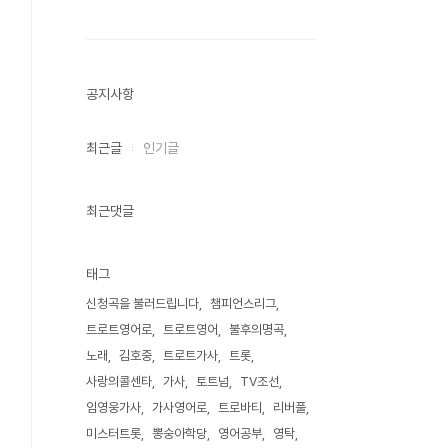
공지사항
최근글
인기글
최근댓글
태그
신청곡을 불러드립니다
챔피언스리그
트로트영어로
트로트영어
불후의명곡
노래
김호중
트로트가사
트롯
사랑의콜센타
가사
토트넘
TV조선
임영웅가사
가사영어로
트로바티
리버풀
미스터트롯
뽕숭아학당
영어공부
영탁