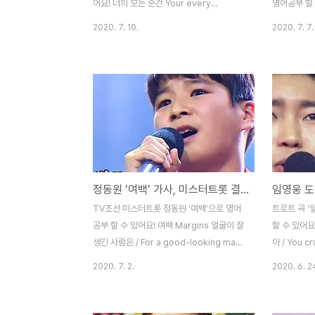
어요! 너의 모든 순간 Your every
영어공부 할 수
moment 이윽고 내가 한눈에 너를 알아봤을
Love 처음엔
2020. 7. 10.
2020. 7. 7.
때 / When I recognized you at a
heart, at
glance 모든 건 분명 달라지고 있었어 /
passerb
Everything was definitely changing
thought i
내 세상은 널 알기 전과 후로 나뉘어 / My
서나 / Sitt
world is divided before and after I
없이 솟아나는 
know you 니가 숨 쉬면 따스한 바람이 불어
리움 / My 
와 / When you breathe, a warm wind
에 싸여 / Wr
blows 니가 웃으면 눈부신 햇살이 비춰 /
한 세월 그대와
When you smile, the bright sun
with you 
정동원 ‘여백’ 가사, 미스터트롯 결승전 베스트 [트로트 영어로]
shines 거기 있어줘서 그게 너라서 / Be..
/..
TV조선 미스터트롯 정동원 ‘여백’으로 영어
트로트 곡 
공부 할 수 있어요! 여백 Margins 얼굴이 잘
할 수 있어요!
생긴 사람은 / For a good-looking man
아 / You c
늙어 가는 게 슬프겠지 / He’s sad about
/ You cru
2020. 7. 2.
2020. 6. 2
aging 아무리 화려한 옷을 입어도 / No
My youth
matter how fancy your clothes are 저
Taken aw
녁이면 벗게 되니까 / You take it off in
cruelly l