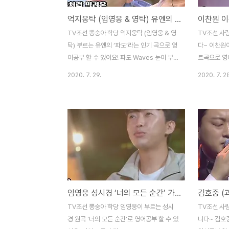
억지웅탁 (임영웅 & 영탁) 유엔의 ‘파도’ 가사, 뽕숭아 학당 [인기곡 영어로]
TV조선 뽕숭아 학당 억지웅탁 (임영웅 & 영
TV조선 사
탁) 부르는 유엔의 ‘파도’라는 인기 곡으로 영
다~ 이찬원이
어공부 할 수 있어요! 파도 Waves 눈이 부시
트곡으로 영어
게 아름답던 바다 / A sea of dazzling
니까 She’
2020. 7. 29.
2020. 7. 2
beauty 나의 눈 속엔 그 보다 더 고운 너였
그냥 그 정도로
어 / In my eyes, you were more
brother, 
beautiful 하얀 모래 위 너와 내가 남긴 추억
지만 누난 내게
들 / The memories you and I made
but Noona
left on the white sand 파도가 떠나도 내
니가 뭘 알겠
겐 지워지지 않는 걸 / The waves don’t
do you kn
wash them away 너를 보내고 나 또다시
grow up
찾은 바닷가 / I went to the beach again
/ You say 
after I let you go 하지만 이제 내 곁에 다
Noona, yo
임영웅 성시경 ‘너의 모든 순간’ 가사, 뽕숭아 학당 캠핑낭만~ [인기곡 영어로]
른 사람 있는 걸 / But..
가 누굴 만났든
TV조선 뽕숭아 학당 임영웅이 부르는 성시
TV조선 사
경 원곡 ‘너의 모든 순간’로 영어공부 할 수 있
니다~ 김호중