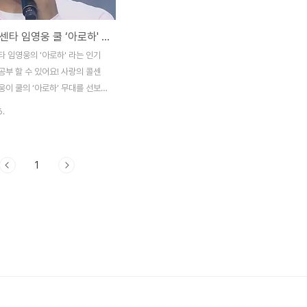
r the first time today 내 사
dreamt and drew of the world 이제 여
It’s my love 헤어지면 남이되요
행을 떠나야하는 / Now you must leave
사랑의 콜센타 임영웅 쿨 ‘아로하' 가사, 신청곡을 불러드립니다~ 잘자요 특집 (인기노래 가사 영어로)
t, we be..
on a journey 소중한 내..
 임영웅의 '아로하' 라는 인기
부 할 수 있어요! 사랑의 콜센
이 쿨의 ‘아로하’ 무대를 선보
의 가사를 영어로 보고, 중요한
6.
봅시다! 아로하 Aloha 어두운
하나 / A candle in dim
 잔에 담긴 약속하나 / A promise
1
s of wine 항상 너의 곁에서 널 지
l always be there for you
잖아 / You were the one
ted me 나 바라는 건 오직 하나 /
nly one thing 영원한 행복을 꿈꾸
ugh I dream of eternal
s 화려하지 않아도 ..