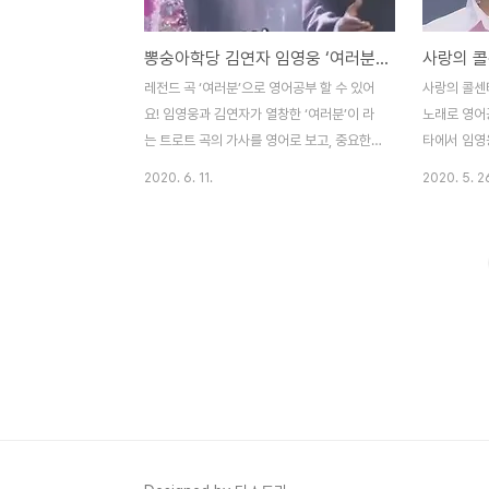
닌 척해도 / Now even if I pretend I’m
met you fo
not 아무런 소용이 없어 / There’s no use
랑인 걸요 / 
뽕숭아학당 김연자 임영웅 ‘여러분’ 가사 미스터트롯 [트로트 영어로]
그냥 바라만 봐도 ..
/ If we par
레전드 곡 ‘여러분’으로 영어공부 할 수 있어
사랑의 콜센타
요! 임영웅과 김연자가 열창한 ‘여러분’이 라
노래로 영어공
는 트로트 곡의 가사를 영어로 보고, 중요한
타에서 임영웅
표현을 배워 봅시다! 여러분 Everyone 네가
였는데, 노래
2020. 6. 11.
2020. 5. 2
만약 괴로울 때면 / When you are
표현을 배워 
troubled 내가 위로해 줄게 / I’ll comfort
불빛아래 촛불 
you 네가 만약 음~ 서러울 때면 / When
light 와인
you are sad 내가 눈물이 되리 / I will be
in a glas
your tears 어두운 밤 험한 길 걸을 때 /
켜줄거야 / I’l
When you’re walking on a
날 믿어준 너였
dangerous path in the dark night 내가
who trus
내가 내가 너의 등불이 되리 / I will be your
I want o
flashlight 허전 하고 쓸쓸할 때 / When
지만 / Altho
you feel empty and lon..
happines