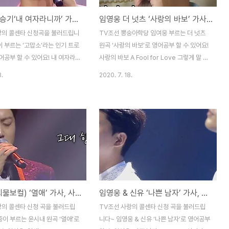
이찬원 이승기‘내 여자라니까’ 가사, 사랑의 콜센타 [인기곡 영어로]
임영웅 더 넛츠 ‘사랑의 바보’ 가사, 뽕숭아학당 [인기곡 영어로]
랑의 콜센타 신청곡을 불러드립니
TV조선 뽕숭아학당 임여웅 부르는 더 넛츠
 부르는 ‘고맙소’라는 인기 트로
원곡 ‘사랑의 바보’로 영어공부 할 수 있어요!
공부 할 수 있어요! 내 여자라
사랑의 바보 A Fool for Love 그렇게 말 하
s my woman 나를 동생으로만
지마 / Don’t talk like that 제발 그녈 욕하
8.
2020. 7. 18.
만 / Seeing at me as a
지 말아줘 / Please don’t speak ill of
no more than that 귀엽다고 하
her 그 누구보다도 내겐 좋은 여자니까 /
 여자야 / You say I’m cute
She’s the best girl I’ve ever had 내가
, you are a woman to me
하고 싶어 잘해준 걸 고맙다 말 못 들어도 /
냐고 크면 알게된다고 / What
Although I don’t hear a thanks for
ow? You’ll learn when you
treating you well 잠시나마 웃어주면 난
 까분다고 하지만 누난 내게 여자야
행복해 / If you smile for a moment, I’m
I’m being childish but
happy 원하는 좋은 사람 나타날 때 까지 /
u are a woman to me 누나
Until a good man appears 난 잠시 그
김호중 (괴물보컬) ‘열애’ 가사, 사랑의 콜센타: 신청곡을 불러드립니다~ [트로트 영어로]
임영웅 & 신유 ‘나쁜 남자’ 가사, 사랑의 콜센타 최고의1분 [트로트 영어로]
지 / Whoever..
녈..
랑의 콜센타 신청 곡을 불러드립
TV조선 사랑의 콜센타 신청 곡을 불러드립
이 부르는 윤시내 원곡 ‘열애’로
니다~ 임영웅 & 신유 ‘나쁜 남자’로 영어공부