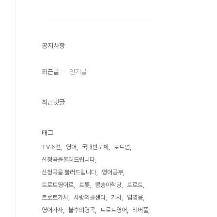
공지사항
최근글
인기글
최근댓글
태그
TV조선
영어
국내반도체
토트넘
신청곡을불러드립니다
신청곡을 불러드립니다
영어공부
트로트영어로
트롯
뽕숭아학당
트로트
트로트가사
사랑의콜센타
가사
임영웅
영어가사
불후의명곡
트로트영어
리버풀