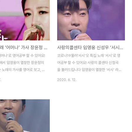
eft me 얄밉게 떠난 님아 / You
night 어디로 가야만 하나 / Where
eft me 내 청춘 내 순정을 / My
should I go? 어둠에 갈 곳 모르고 / Not
y innocence 뺏어 버리고 /
knowing which way in the dark 외로워
ay 얄밉게 떠난 님아 / You
헤매는 미로 / A labyrinth of loneliness
left me 더벅머리 사나이에 /
누가 나와 같이 함께 / Who will join me 울
red boy 상처를 주고 / That
어 줄 사람 있나요 / To cry..
트로트 노래 ‘어머나’ 가사 장윤정 임영웅 뽕숭아학당 [트로트 영어로]
사랑의콜센타 임영웅 신성우 ‘서시’ 가사; 코로나19물러’서시’오 [트로트 영어로]
어머나’로 영어공부 할 수 있어요!
코로나19물러’서시’오 특집 노래 ‘서시’로 영
에서 임영웅이 열창한 장윤정의
어공부 할 수 있어요! 사랑의 콜센타 신청곡
는 노래의 가사를 영어로 보고, 중
을 불러드립니다 임영웅이 열창한 ‘서시’ 라
배워 봅시다! 어머나 Oh my! 어
는 곡의 가사를 영어로 보고, 중요한 표현을
.
2020. 6. 12.
이러지 마세요 / Oh my, oh
배워 봅시다! 서시 Preface of a poem 해
 be like this 여자의 마음은 갈대
가 지기 전에 가려했지/ I was going to go
man’s heart is like a
before sunset 너와 내가 있던 그 언덕 풍
요 왜이래요 묻지말아요 / No,
경 속에 / In the hill scenery where you
’t ask 더이상 내게 원하시면 안돼
and I were 아주 키 작은 그 마음으로 /
ask for anything from me
With our little hearts 세상을 꿈꾸고 그리
 오늘 처음 만난 당신이지만 / I
며 말했던 곳 / The place where we