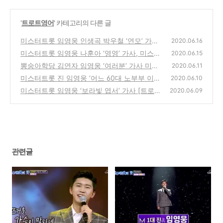
'
트로트영어
' 카테고리의 다른 글
미스터트롯 임영웅 인생곡 박우철 ‘연모’ 가사
2020.06.16
[트로트 영어로]
미스터트롯 임영웅 나훈아 ‘영영’ 가사, 미스터
(0)
2020.06.15
트롯의 맛 [트로트 영어로]
뽕숭아학당 김연자 임영웅 ‘여러분’ 가사 미스
(0)
2020.06.11
터트롯 [트로트 영어로]
미스터트롯 진 임영웅 ‘어느 60대 노부부 이야
(0)
2020.06.10
기’ 가사 [트로트 영어로]
미스터트롯 임영웅 ‘보라빛 엽서’ 가사 [트로트
(0)
2020.06.09
영어로]
(0)
관련글