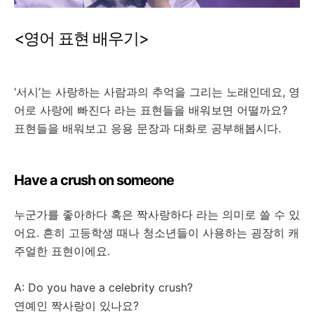
<
영어
표현
배우기
>
‘
서시
’
는
사랑하는
사람과의
추억을
그리는
노래인데요
,
영
어로
사랑에
빠진다
라는
표현들을
배워보면
어떨까요
?
표현들을
배워보고
응용
문장과
대화로
공부해봅시다
.
Have a crush on someone
누군가를
좋아하다
혹은
짝사랑하다
라는
의미로
쓸
수
있
어요
.
흔히
고등학생
때나
청소년들이
사용하는
굉장히
캐
주얼한
표현이에요
.
A: Do you have a celebrity crush?
연예인
짝사랑이
있나요
?