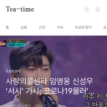
본문 바로가기
Tea-time
홈
금융
건강
이슈
트로트영어
로
트로트영어
사랑의콜센타 임영웅 신성우
‘서시’ 가사; 코로나19물러’서
시’오 [트로트 영어로]
by 알 수 없는 사용자
2020. 6. 12.