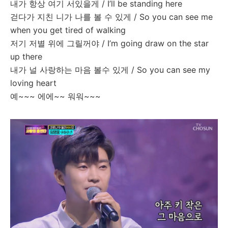
내가
항상
여기
서있을게
/ I’ll be standing here
걷다가
지친
니가
나를
볼
수
있게
/ So you can see me
when you get tired of walking
저기
저별
위에
그릴꺼야
/ I’m going draw on the star
up there
내가
널
사랑하는
마음
볼수
있게
/ So you can see my
loving heart
예
~~~
에에
~~
워워
~~~