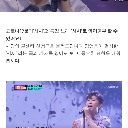
코로나
19
물러
’
서시
’
오
특집
노래
‘
서시
’
로
영어공부
할
수
있어요
!
사랑의
콜센타
신청곡을
불러드립니다
임영웅이
열창한
‘
서시
’
라는
곡의
가사를
영어로
보고
,
중요한
표현을
배워
봅시다
!