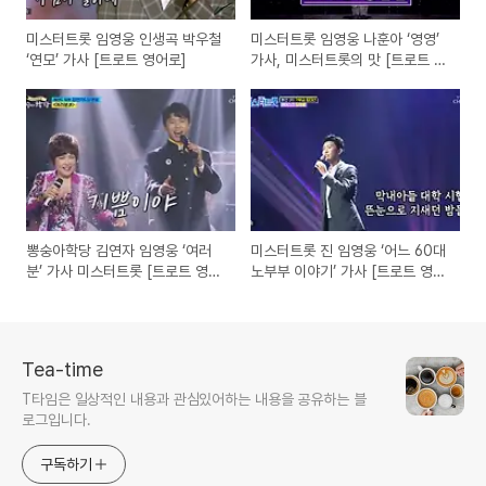
미스터트롯 임영웅 인생곡 박우철
미스터트롯 임영웅 나훈아 ‘영영’
‘연모’ 가사 [트로트 영어로]
가사, 미스터트롯의 맛 [트로트 영
어로]
뽕숭아학당 김연자 임영웅 ‘여러
미스터트롯 진 임영웅 ‘어느 60대
분’ 가사 미스터트롯 [트로트 영어
노부부 이야기’ 가사 [트로트 영어
로]
로]
Tea-time
T타임은 일상적인 내용과 관심있어하는 내용을 공유하는 블
로그입니다.
구독하기