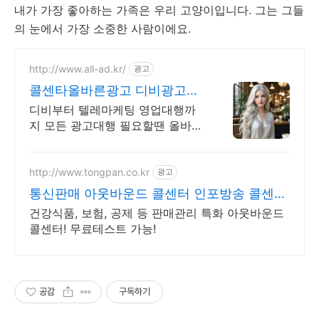
내가
가장
좋아하는
가족은
우리
고양이입니다
.
그는
그들
의
눈에서
가장
소중한
사람이에요
.
http://www.all-ad.kr/
광고
콜센타올바른광고 디비광고
CPA전문 실행사
디비부터 텔레마케팅 영업대행까
지 모든 광고대행 필요할땐 올바른
광고로 문의해주세요.
http://www.tongpan.co.kr
광고
통신판매 아웃바운드 콜센터 인포방송 콜센터
CRM
건강식품, 보험, 공제 등 판매관리 특화 아웃바운드
콜센터! 무료테스트 가능!
공감
구독하기