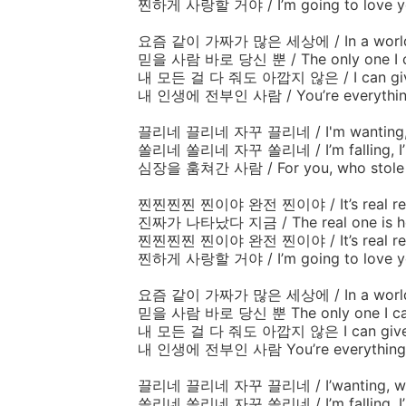
찐하게
사랑할
거야
/
I’m going to love
요즘
같이
가짜가
많은
세상에
/
In a worl
믿을
사람
바로
당신
뿐
/ The only one I c
내
모든
걸
다
줘도
아깝지
않은
/
I can g
내
인생에
전부인
사람
/
You’re everythin
끌리네
끌리네
자꾸
끌리네
/
I'm wanting
쏠리네
쏠리네
자꾸
쏠리네
/
I’m falling, 
심장을
훔쳐간
사람
/
For you, who stole
찐찐찐찐
찐이야
완전
찐이야 /
It’s real r
진짜가
나타났다
지금
/
The real one is 
찐찐찐찐
찐이야
완전
찐이야
/
It’s real r
찐하게
사랑할
거야
/
I’m going to love
요즘
같이
가짜가
많은
세상에 /
In a worl
믿을
사람
바로
당신
뿐
T
he only one I ca
내
모든
걸
다
줘도
아깝지
않은
I can giv
내
인생에
전부인
사람
You’re everything
끌리네
끌리네
자꾸
끌리네
/
I’wanting, 
쏠리네
쏠리네
자꾸
쏠리네
/
I’m falling, 