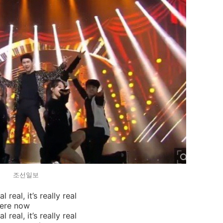
조선일보
eal real, it’s really real
here now
eal real, it’s really real