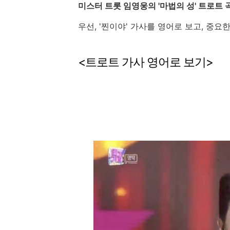
미스터
트롯
임영웅의
'
마법의
성
'
트로트
우선
, '찐이야' 가사를
영어로
보고
,
중요
<
트로트
가사
영어로
보기
>