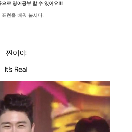
곡으로
영어공부
할
수
있어요
!!!
한
표현을
배워
봅시다
!
찐이야
It’s Real