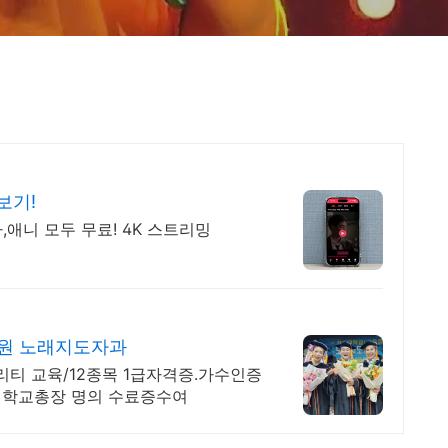
보기!
,애니 모두 무료! 4K 스트리밍
원 노래지도자과
리티 교육/12종목 1급자격증.가수인증
대학교총장 명의 수료증수여