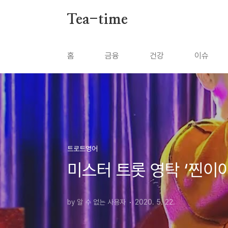
본문 바로가기
Tea-time
홈
금융
건강
이슈
트로트영어
미스터 트롯 영탁 ‘찐이야
by 알 수 없는 사용자
2020. 5. 22.