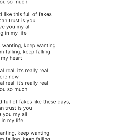
 you so much
d like this full of fakes
an trust is y
ou
ive you my all
g in my life
, wanting, keep wanting
I’m falling, keep falling
 my heart
eal real, it’s really real
here now
eal real, it’s really real
 you so much
d full of fakes like these days,
n trust is y
ou
e you my all
 in my life
wanting, keep wanting
I’m falling, keep falling