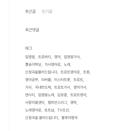
최근글
인기글
최근댓글
태그
임영웅
트로바티
영어
임영웅가사
뽕숭아학당
가사영어로
노래
신청곡을불러드립니다
트로트영어로
트롯
영어공부
리버풀
미스터트롯
트로트
가사
국내반도체
트로트가사
영어가사
맨시티
임영웅노래
김호중
트로트영어
사랑의콜센타
챔피언스리그
영탁
노래영어로
토트넘
TV조선
신청곡을 불러드립니다
불후의명곡