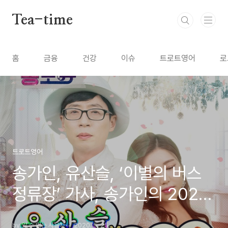
본문 바로가기
Tea-time
홈
금융
건강
이슈
트로트영어
로
트로트영어
송가인, 유산슬, ‘이별의 버스
정류장’ 가사, 송가인의 2020
젊은 트롯 (트로트 영어로)
by 알 수 없는 사용자
2020. 5. 25.