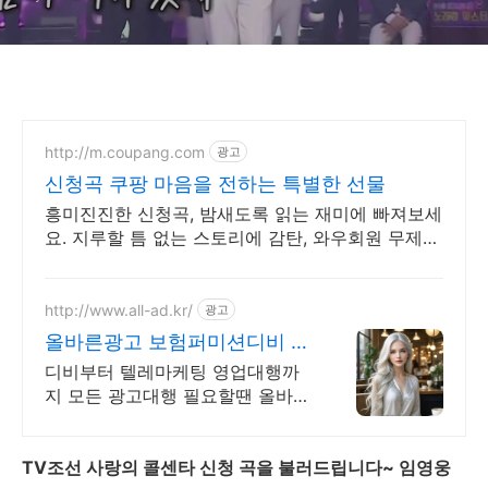
영어로]
http://m.coupang.com
광고
신청곡 쿠팡 마음을 전하는 특별한 선물
흥미진진한 신청곡, 밤새도록 읽는 재미에 빠져보세
요. 지루할 틈 없는 스토리에 감탄, 와우회원 무제한
무료배송으로 만나세요.
http://www.all-ad.kr/
광고
올바른광고 보험퍼미션디비 디
비광고 CPA전문 실행사
디비부터 텔레마케팅 영업대행까
지 모든 광고대행 필요할땐 올바른
광고로 문의해주세요.
TV
조선
사랑의
콜센타
신청
곡을
불러드립니다
~
임영웅