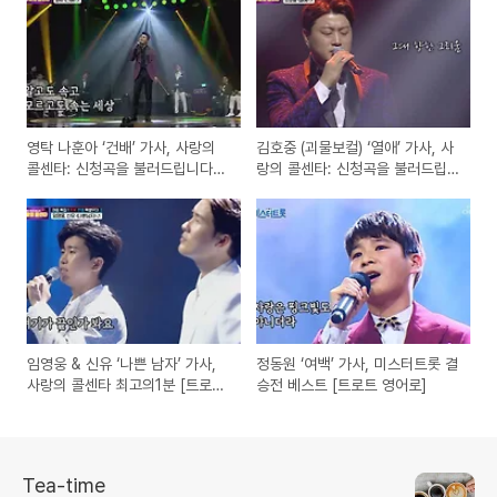
영탁 나훈아 ‘건배’ 가사, 사랑의
김호중 (괴물보컬) ‘열애’ 가사, 사
콜센타: 신청곡을 불러드립니다~
랑의 콜센타: 신청곡을 불러드립
[트로트 영어로]
니다~ [트로트 영어로]
임영웅 & 신유 ‘나쁜 남자’ 가사,
정동원 ‘여백’ 가사, 미스터트롯 결
사랑의 콜센타 최고의1분 [트로트
승전 베스트 [트로트 영어로]
영어로]
Tea-time