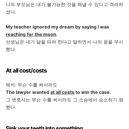
나의
부모님은
내가
불가능한
것을
해낼
수
있다고
격려하
셨다
.
My teacher ignored my dream by saying I was
reaching for the moon
.
선생님은
내가
달을
따려
한다고
말하면서
나의
꿈을
무시
했다
.
At all cost/costs
해석
:
무슨
수를
써서라도
The lawyer wanted
at all costs
to win the case.
그
변호사는
무슨
수를
써서라도
그
소송에서
승소하기
원
했다
.
Sink your teeth into something