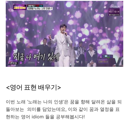
<
영어
표현
배우기
>
이번
노래
‘
노래는
나의
인생
’
은
꿈을
향해
달려온
삶을
되
돌아보는
의미를
담았는데요
,
이와
같이
꿈과
열정을
표
현하는
영어
idiom
들을
공부해봅시다
!