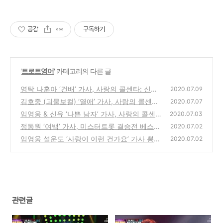
공감
구독하기
'
트로트영어
' 카테고리의 다른 글
영탁 나훈아 ‘건배’ 가사, 사랑의 콜센타: 신청
2020.07.09
곡을 불러드립니다~ [트로트 영어로]
김호중 (괴물보컬) ‘열애’ 가사, 사랑의 콜센타:
(0)
2020.07.07
신청곡을 불러드립니다~ [트로트 영어로]
임영웅 & 신유 ‘나쁜 남자’ 가사, 사랑의 콜센타
(0)
2020.07.03
최고의1분 [트로트 영어로]
정동원 ‘여백’ 가사, 미스터트롯 결승전 베스트
(0)
2020.07.02
[트로트 영어로]
임영웅 설운도 ‘사랑이 이런 건가요’ 가사 뽕숭
(0)
2020.07.02
아학당 [트로트 영어로]
(0)
관련글