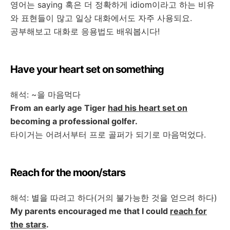
영어는
saying
혹은
더
정확하게
idiom
이라고
하는
비유
와
표현들이
많고
일상
대화에서도
자주
사용되요
.
공부해보고
대화로
응용법도
배워봅시다
!
Have your heart set on something
해석
: ~
을
마음먹다
From an early age Tiger
had his heart set on
becoming a professional golfer.
타이거는
어려서부터
프로
골퍼가
되기로
마음먹었다
.
Reach for the moon/stars
해석
:
별을
따려고
하다
(
거의
불가능한
것을
얻으려
하다
)
My parents encouraged me that I could
reach for
the stars
.