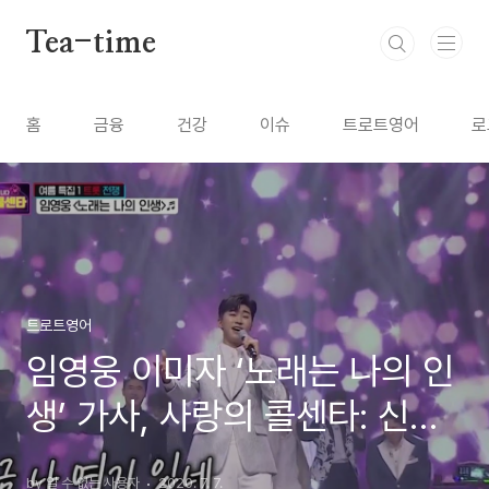
본문 바로가기
Tea-time
홈
금융
건강
이슈
트로트영어
로
트로트영어
임영웅 이미자 ‘노래는 나의 인
생’ 가사, 사랑의 콜센타: 신청
곡을 불러드립니다~ [트로트
by 알 수 없는 사용자
2020. 7. 7.