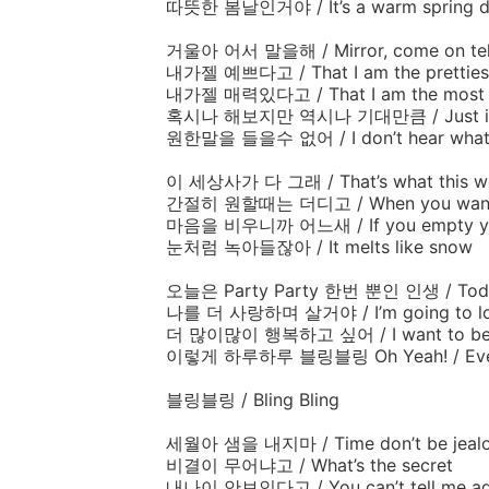
따뜻한
봄날인거야
/ It’s a warm spring 
거울아
어서
말을해
/ Mirror, come on te
내가젤
예쁘다고
/ That I am the pretties
내가젤
매력있다고
/ That I am the most
혹시나
해보지만
역시나
기대만큼
/ Just 
원한말을
들을수
없어
/ I don’t hear wha
이
세상사가
다
그래
/ That’s what this w
간절히
원할때는
더디고
/ When you want 
마음을
비우니까
어느새
/ If you empty 
눈처럼
녹아들잖아
/ It melts like snow
오늘은
Party Party
한번
뿐인
인생
/ Tod
나를
더
사랑하며
살거야
/ I’m going to 
더
많이많이
행복하고
싶어
/ I want to b
이렇게
하루하루
블링블링
Oh Yeah! / Eve
블링블링
/ Bling Bling
세월아
샘을
내지마
/ Time don’t be jeal
비결이
무어냐고
/ What’s the secret
내나이
안보인다고
/ You can’t tell me a