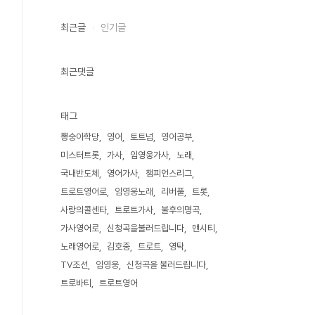
최근글
인기글
최근댓글
태그
뽕숭아학당
영어
토트넘
영어공부
미스터트롯
가사
임영웅가사
노래
국내반도체
영어가사
챔피언스리그
트로트영어로
임영웅노래
리버풀
트롯
사랑의콜센타
트로트가사
불후의명곡
가사영어로
신청곡을불러드립니다
맨시티
노래영어로
김호중
트로트
영탁
TV조선
임영웅
신청곡을 불러드립니다
트로바티
트로트영어