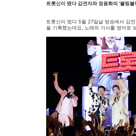
트롯신이
떴다
김연자와
정용화의
'
블링블
트롯신이
떴다
5
월
27
일날
방송에서
김연
을
기록했는데요
,
노래의
가사를
영어로