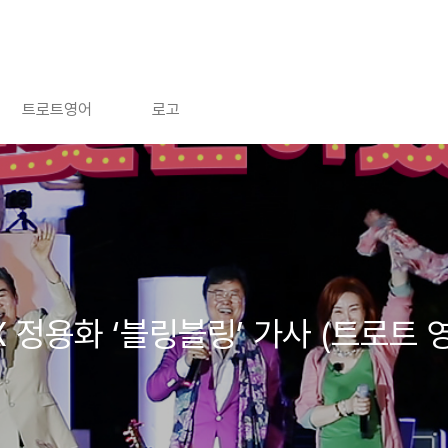
트로트영어
로고
X 정용화 ‘블링블링’ 가사 (트로트 