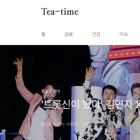
본문 바로가기
Tea-time
홈
금융
건강
이슈
트로트영어
'트롯신이 떴다' 김연자 
by 알 수 없는 사용자
2020. 5. 28.