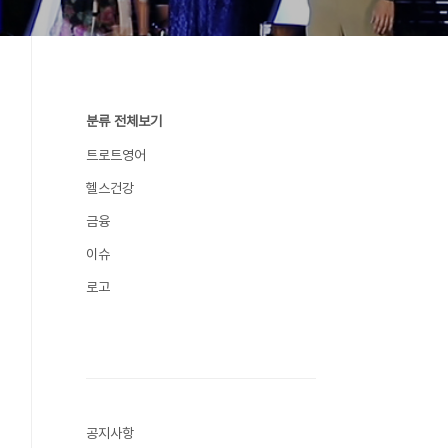
분류 전체보기
트로트영어
헬스건강
금융
이슈
로고
공지사항