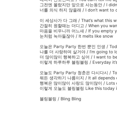
그전엔
몰랐지만
앞으로
사는동안
/ I di
너를
의식
하지
않을래
/ I don’t want to
이
세상사가
다
그래
/ That’s what this w
간절히
원할때는
더디고
/ When you want 
마음을
비우니까
어느새
/ If you empty 
눈처럼
녹아들잖아
/ It melts like snow
오늘은
Party Party
한번
뿐인
인생
/ Tod
나를
더
사랑하며
살거야
/ I’m going to 
더
많이많이
행복하고
싶어
/ I want to b
이렇게
하루하루
블링블링
/ Everyday it’s
오늘도
Party Party
청춘은
다시다시
/ To
뭐든
생각하기
나름이지
/ It all depends
행복은
많이많이
사랑도
많이많이
/ Lots
이렇게
오늘도
블링블링
Like this today i
블링블링
/ Bling Bling