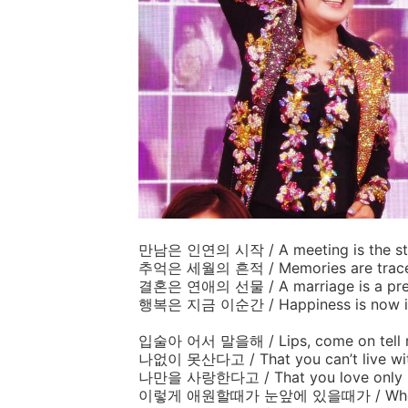
만남은
인연의
시작
/ A meeting is the st
추억은
세월의
흔적
/ Memories are trac
결혼은
연애의
선물
/ A marriage is a pr
행복은
지금
이순간
/ Happiness is now 
입술아
어서
말을해
/ Lips, come on tell
나없이
못산다고
/ That you can’t live w
나만을
사랑한다고
/ That you love only
이렇게
애원할때가
눈앞에
있을때가
/ Wh