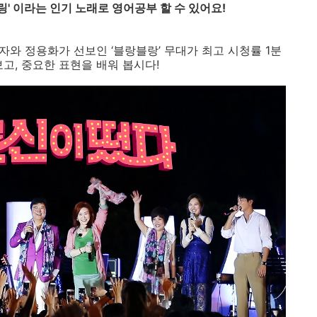
링
'
이라는
인기
노래로
영어공부
할
수
있어요
!
자와
정용화가
선보인
‘블랑블랑’
무대가
최고
시청률
1
분
보고
,
중요한
표현을
배워
봅시다
!