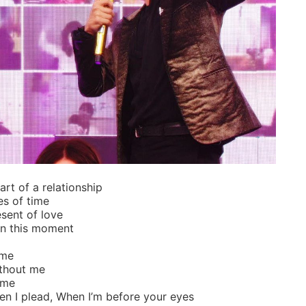
art of a relationship
es of time
esent of love
in this moment
 me
ithout me
 me
en I plead, When I’m before your eyes