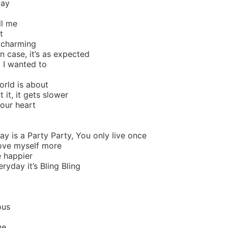
day
ll me
t
 charming
in case, it’s as expected
t I wanted to
orld is about
it, it gets slower
your heart
ay is a Party Party, You only live once
love myself more
e happier
ryday it’s Bling Bling
ous
ge