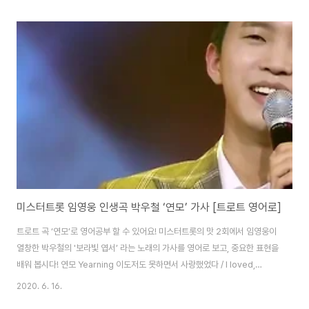
안돼요 왜이래요 묻지말아요 / No, why, don’t ask 더이상 내게 원하시면 안
돼요 / Don’t ask for anything from me anymore 오늘 처음 만난 당신이
지만 / I met you for the first time today 내 사랑인 걸요 / It’s my love
헤어지면 남이되요 / If we part, we be..
미스터트롯 임영웅 인생곡 박우철 ‘연모’ 가사 [트로트 영어로]
트로트 곡 ‘연모’로 영어공부 할 수 있어요! 미스터트롯의 맛 2회에서 임영웅이
열창한 박우철의 '보라빛 엽서’ 라는 노래의 가사를 영어로 보고, 중요한 표현을
배워 봅시다! 연모 Yearning 이도저도 못하면서 사랑했었다 / I loved,
incapable of doing anything else 앞이캄캄 안보이지만 / I can’t see
2020. 6. 16.
what’s before me 당신 과나 약속이나 한 듯 / As if you and I made a