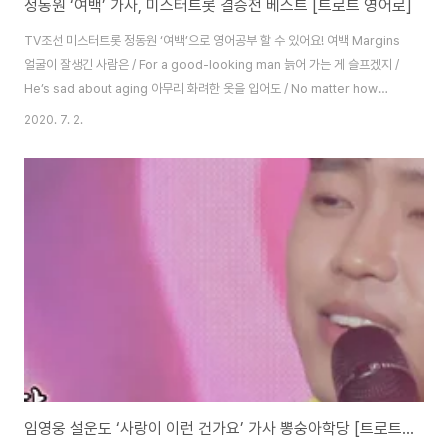
정동원 ‘여백’ 가사, 미스터트롯 결승전 베스트 [트로트 영어로]
TV조선 미스터트롯 정동원 ‘여백’으로 영어공부 할 수 있어요! 여백 Margins
얼굴이 잘생긴 사람은 / For a good-looking man 늙어 가는 게 슬프겠지 /
He’s sad about aging 아무리 화려한 옷을 입어도 / No matter how
fancy your clothes are 저녁이면 벗게 되니까 / You take it off in the
2020. 7. 2.
evening 내 손에 주름이 있는 건 / The wrinkles on my hand 길고 긴 내
인생에 훈장이고 / Are a medal of my long, long life 마음에 주름이 있는
건 / The wrinkles on my heart 버리지 못한 욕심에 흔적 / Are traces of
unabandoned desir..
임영웅 설운도 ‘사랑이 이런 건가요’ 가사 뽕숭아학당 [트로트 영어로]