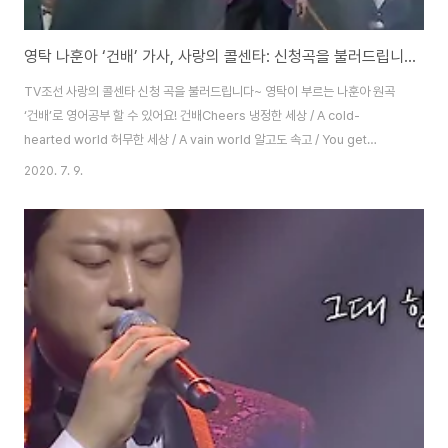
영탁 나훈아 ‘건배’ 가사, 사랑의 콜센타: 신청곡을 불러드립니다~ [트로트 영어로]
TV조선 사랑의 콜센타 신청 곡을 불러드립니다~ 영탁이 부르는 나훈아 원곡
‘건배’로 영어공부 할 수 있어요! 건배Cheers 냉정한 세상 / A cold-
hearted world 허무한 세상 / A vain world 알고도 속고 / You get
deceived when you know 모르고도 속는 세상 / And even when you
2020. 7. 9.
don’t know in this world 팔자라 거니 / This is my fate 생각을 하고 / Is
what thinks 가엾은 엄니 / My poor mother 원망일랑 말어라 / Do not
resent 가는 세월에 / As the time goes 저가는 청춘에 / As the youth
passes 너나 나나 / Either you or me ..