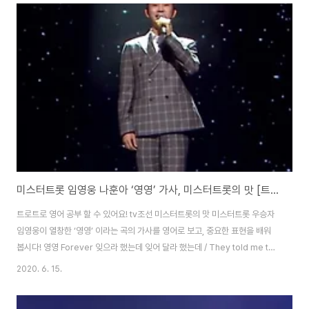
promise 돌아가는 길을 지웠다 / We erased the way back 시간은 우리
편이 아니라 해도 / Though time is not on our side 이제와 왔던 길을 바
꿀 수 있나 / Can we change the way we’ve come..
미스터트롯 임영웅 나훈아 ‘영영’ 가사, 미스터트롯의 맛 [트로트 영어로]
트로트로 영어 공부 할 수 있어요! tv조선 미스터트롯의 맛 미스터트롯 우승자
임영웅이 열창한 ‘영영’ 이라는 곡의 가사를 영어로 보고, 중요한 표현을 배워
봅시다! 영영 Forever 잊으라 했는데 잊어 달라 했는데 / They told me to
forget, they told me to forget 그런데도 아직 난 너를 잊지 못하네 / And
2020. 6. 15.
yet I still can’t forget you 어떻게 잊을까 어찌 하면 좋을까 / How can I
forget? What can I do? 세월 가도 아직 난 너를 못 잊어 하네 / Even as