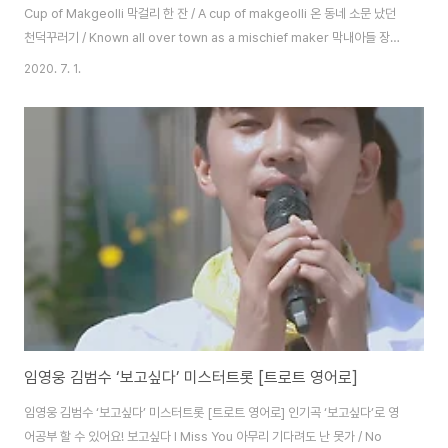
Cup of Makgeolli 막걸리 한 잔 / A cup of makgeolli 온 동네 소문 났던
천덕꾸러기 / Known all over town as a mischief maker 막내아들 장가
가던 날 / The day his youngest son got married 앓던 이가 빠졌다며
2020. 7. 1.
덩실 더덩실 / Dancing, dancing in relief 춤을 추던 우리 아버지 / Father
was dancing 아버지 우리 아들 많이 컸지요 / Father, my son has
grown a lot 인물은 그래도 내가 낫지요 / Still, I am better looking 고사
리 손으로 / With his skinn..
임영웅 김범수 ‘보고싶다’ 미스터트롯 [트로트 영어로]
임영웅 김범수 ‘보고싶다’ 미스터트롯 [트로트 영어로] 인기곡 ‘보고싶다’로 영
어공부 할 수 있어요! 보고싶다 I Miss You 아무리 기다려도 난 못가 / No