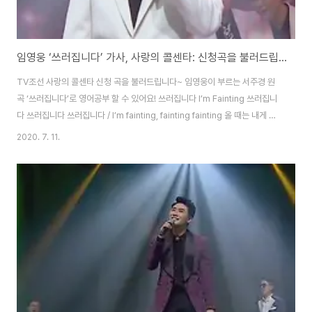
임영웅 ‘쓰러집니다’ 가사, 사랑의 콜센타: 신청곡을 불러드립니다~ [트로트 영어로]
TV조선 사랑의 콜센타 신청 곡을 불러드립니다~ 임영웅이 부르는 서주경 원
곡 ‘쓰러집니다’로 영어공부 할 수 있어요! 쓰러집니다 I’m Fainting 쓰러집니
다 쓰러집니다 쓰러집니다 / I’m fainting, fainting fainting 올 때는 내게 예
고없이 다가왔다가 / You came to me without a warning 이제 와서 날 떠
2020. 7. 11.
나요 / And now you leave me 말도 안돼 핑계 어쩌면 / Unbelievable,
perhaps an excuse 잘 갖다 붙여 뻔뻔하게도 / That you make
shamelessly 차라리 내가 싫어 졌다 말을 한다면 / If you said that you
didn’t like me anymore 잡을 나도 아니겠지만 / I w..