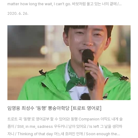
matter how long the wait, I can't go. 바보처럼 울고 있는 너의 곁에 /
Crying like a fool, by your side 상처만 주는 나를 왜 모르고 / Why
2020. 6. 26.
don’t you know me who just hurts you 기다리니 떠나가란 말야 / I’m
waiting, go away 보고 싶다 보고 싶다 / I miss you. I miss you 이런 내
가 미워질만큼 / I hate myself like this 울고 싶다 네게 무릎꿇고 / I want
to cry, kneel before yo..
임영웅 최성수 ‘동행’ 뽕숭아학당 [트로트 영어로]
트로트 곡 ‘동행’로 영어공부 할 수 있어요! 동행 Companion 아직도 내게 슬
픔이 / Still, in me, sadness 우두커니 남아 있어요 / Is left 그 날을 생각하
자니 / Thinking of that day 어느새 흐려진 안개 / Soon enough the