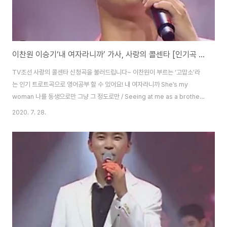
이찬원 이승기‘내 여자라니까’ 가사, 사랑의 콜센타 [인기곡 영어로]
TV조선 사랑의 콜센타 신청곡을 불러드립니다~ 이찬원이 부르는 ‘고맙소’라
는 인기 트로트곡으로 영어공부 할 수 있어요! 내 여자라니까 She’s my
woman 나를 동생으로만 그냥 그 정도로만 / Seeing at me as a brother,
no more than that 귀엽다고 하지만 누난 내게 여자야 / You say I’m cute
2020. 7. 28.
but Noona, you are a woman to me 니가 뭘 알겠냐고 크면 알게된다고
/ What do you know? You’ll learn when you grow up 까분다고 하지
만 누난 내게 여자야 / You say I’m being childish but Noona, you are
a woman to me 누나가 누굴 만났든지 / Whoever..