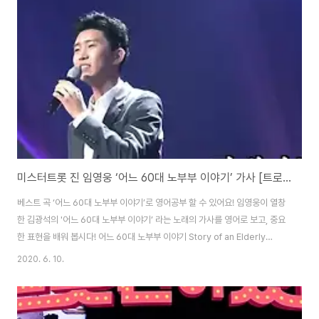
the years go by, I can’t forget you 아직 나는 너를 사랑하고 있나봐 / I
guess I still love you 아마 나는 ..
미스터트롯 진 임영웅 ‘어느 60대 노부부 이야기’ 가사 [트로트 영어로]
베스트 곡 ‘어느 60대 노부부 이야기’로 영어공부 할 수 있어요! 임영웅이 열창
한 김광석의 '어느 60대 노부부 이야기’ 라는 노래의 가사를 영어로 보고, 중요
한 표현을 배워 봅시다! 어느 60대 노부부 이야기 Story of an Elderly
Couple in Their 60s 곱고 희던 그 손으로 / With your fine, pure hand
2020. 6. 10.
넥타이를 메어주던 때 / You tied my necktie 어렴풋이 생각나오 / I can
vaguely remember 여보 그 때를 기억하오 / Honey, do you
remember 막내아들 대학 시험 / Our youngest son’s university