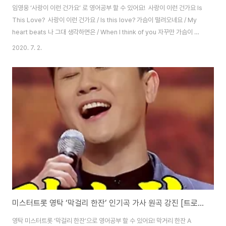
임영웅 ‘사랑이 이런 건가요’ 로 영어공부 할 수 있어요! ​ 사랑이 이런 건가요 Is
This Love? ​ 사랑이 이런 건가요 / Is this love? 가슴이 떨려오네요 / My
heart beats 나 그대 생각하면은 / When I think of you 자꾸만 가슴이 뛰
네요 / My heart beats on 어쩌다 이렇게 멋진 / How did I happen to 그
2020. 7. 2.
대를 만나게 됐는지 / Meet someone so amazing as you 아무리 생각해
도 난 / No matter how much I think about it 행운의 남자인가 봐 / I am
such a lucky man 난 이제 하루하루가 / Now my everyday 그대 있어 너
무 행복해 / Is so happy..
미스터트롯 영탁 ‘막걸리 한잔’ 인기곡 가사 원곡 강진 [트로트 영어로]
영탁 미스터트롯 ‘막걸리 한잔’으로 영어공부 할 수 있어요! 막거리 한잔 A