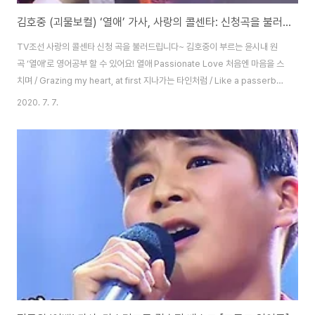
김호중 (괴물보컬) ‘열애’ 가사, 사랑의 콜센타: 신청곡을 불러드립니다~ [트로트 영어로]
TV조선 사랑의 콜센타 신청 곡을 불러드립니다~ 김호중이 부르는 윤시내 원
곡 ‘열애’로 영어공부 할 수 있어요! 열애 Passionate Love 처음엔 마음을 스
치며 / Grazing my heart, at first 지나가는 타인처럼 / Like a passerby
흩어지는 바람인 줄 알았는데 / I thought it was the flowing wind 앉으나
2020. 7. 7.
서나 / Sitting down or standing up 끊임없이 솟아나는 / Ever-rising 그
대 향한 그리움 / My longing for you 그대의 그림자에 싸여 / Wrapped in
your shadow 이 한 세월 그대와 함께 하나니 / I have been with you all
these years 그대의 가슴에 /..