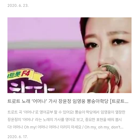
mist rises 빈 밤을 오가는 마음 / The heart traveling through the
2020. 6. 23.
empty night 어디로 가야만 하나 / Where should I go? 어둠에 갈 곳 모르
고 / Not knowing which way in the dark 외로워 헤매는 미로 / A
labyrinth of loneliness 누가 나와 같이 함께 / Who will join me 울어 줄
사람 있나요 / To cry..
트로트 노래 ‘어머나’ 가사 장윤정 임영웅 뽕숭아학당 [트로트 영어로]
트로트 곡 ‘어머나’로 영어공부 할 수 있어요! 뽕숭아 학당에서 임영웅이 열창한
장윤정의 '어머나’ 라는 노래의 가사를 영어로 보고, 중요한 표현을 배워 봅시
다! 어머나 Oh my! 어머나 어머나 이러지 마세요 / Oh my, oh my, don’t
be like this 여자의 마음은 갈대랍니다 / A woman’s heart is like a reed
2020. 6. 17.