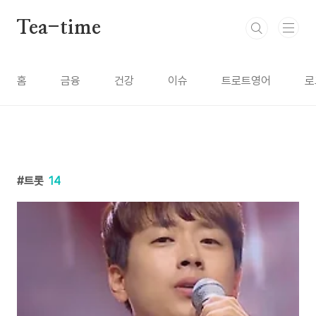
본문 바로가기
Tea-time
홈
금융
건강
이슈
트로트영어
로
트롯
14