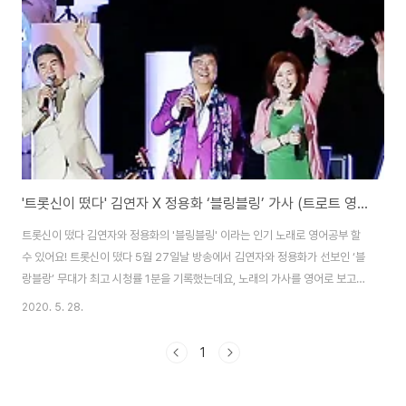
exam 뜬 눈으로 지새던 밤들 / Those sleepless nights 어렴풋이 생..
'트롯신이 떴다' 김연자 X 정용화 ‘블링블링’ 가사 (트로트 영어로)
트롯신이 떴다 김연자와 정용화의 '블링블링' 이라는 인기 노래로 영어공부 할
수 있어요! 트롯신이 떴다 5월 27일날 방송에서 김연자와 정용화가 선보인 ‘블
랑블랑’ 무대가 최고 시청률 1분을 기록했는데요, 노래의 가사를 영어로 보고,
중요한 표현을 배워 봅시다! 블링블링 Bling Bling 만남은 인연의 시작 / A
2020. 5. 28.
meeting is the start of a relationship 추억은 세월의 흔적 / Memories
are traces of time 결혼은 연애의 선물 / A marriage is a present of
1
love 행복은 지금 이순간 / Happiness is now in this moment 입술아 어
서 말을해 / Lips, come on tell me 나없이 못산다고 / Tha..