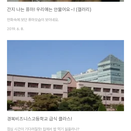
간지 나는 퓨마! 우리애는 안물어요~! (갤러리)
만화속에 보던 퓨마모습이 보이네요.
2019. 6. 8.
경복비즈니스고등학교 급식 클라스!
점심 시간이 기다려질듯! 집에서 밥 먹기 싫을라나?