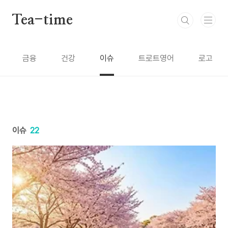
본문 바로가기
Tea-time
금융
건강
이슈
트로트영어
로고
이슈
22