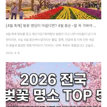
[4월 축제] 벚꽃 엔딩이 아쉽다면? 4월 중순~말 꼭 가봐야 할 전국 축제 BEST 7
4월 축제 정보를 찾고 계신가요? 화려했던 벚꽃이 지고 나면 아쉬움이 남기 마
련이지만, 사실 4월 중순부터 말까지는 튤립, 철쭉, 진달래 등 더욱 진한 색감
의 꽃들과 풍성한 제철 먹거리가 기다리는 '진짜' 축제의 계절입니다. 오늘은
2026년 4월, 가족 나들이나 데이트 코스로 완벽한 전국 주요 축제 리스트와
2026. 4. 8.
방문 전 반드시 알아야 할 꿀팁을 정리해 드립니다. 이 글 하나로 봄나들이 계획
을 완벽하게 세워보세요!1. 인생샷 보장! 화려한 꽃 물결 속으로 (태안, 군포, 합
천, 강화) 벚꽃보다 오래가고 색감은 더 강렬한 꽃 구경을 원하신다면 이 네 곳
을 추천합니다.태안 세계튤립꽃박람회 (4/1~5/6 예정): 세계 5대 튤립 축제로
꼽히는 이곳은 안면도 바다를 배경으로 수백만 송이의 튤립이 카펫처럼 펼쳐집
니..