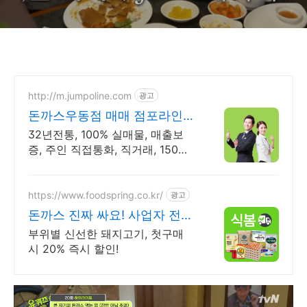
http://m.jumpoline.com
광고
돈까스우동점 매매 점포라인
빠른 직거래 & 안전중개거래
32년전통, 100% 실매물, 매출보
증, 주인 직접통화, 직거래, 150명
에이전트
https://www.foodspring.co.kr/
광고
돈까스 진짜 싸요! 사업자 전용
특가
부위별 신선한 돼지고기, 첫구매
시 20% 즉시 할인!