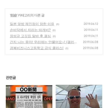
'
이슈
' 카테고리의 다른 글
일본 덮밥 체인점이 망한 이유
2019.06.12
(0)
손바닥에서 자라는 따개비?
2019.06.11
(0)
장성규 고깃집 알바 후 결심
2019.06.11
(0)
간지 나는 퓨마! 우리애는 안물어요~! (갤러리)
2019.06.08
경복비즈니스고등학교 급식 클라스!
(0)
2019.06.08
(0)
관련글