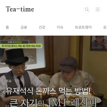
본문 바로가기
Tea-time
홈
금융
건강
이슈
트로트영어
로
이슈
유재석식 돈까스 먹는 방법!
by Tea-time
2019. 6. 11.