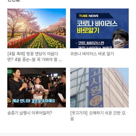
[4월 축제] 벚꽃 엔딩이 아쉽다
코로나 바이러스 바로 알기
면? 4월 중순~말 꼭 가봐야 할 전
국 축제 BEST 7
송중기 삼행시 이루어질까?
[웃고가자] 오해하기 쉬운 간판 모
음