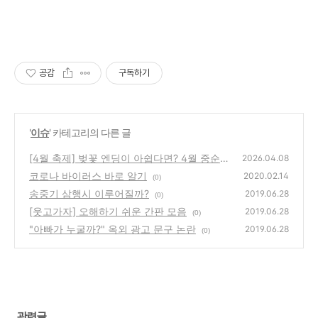
공감
구독하기
'
이슈
' 카테고리의 다른 글
[4월 축제] 벚꽃 엔딩이 아쉽다면? 4월 중순~
2026.04.08
말 꼭 가봐야 할 전국 축제 BEST 7
코로나 바이러스 바로 알기
(0)
2020.02.14
(0)
송중기 삼행시 이루어질까?
2019.06.28
(0)
[웃고가자] 오해하기 쉬운 간판 모음
2019.06.28
(0)
"아빠가 누굴까?" 옥외 광고 문구 논란
2019.06.28
(0)
관련글