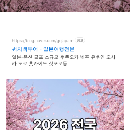
https://blog.naver.com/gojapan-
광고
써치백투어 - 일본여행전문
일본-온천 골프 소규모 후쿠오카 벳푸 유후인 오사
카 도쿄 홋카이도 삿포로등