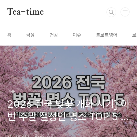
본문 바로가기
Tea-time
홈
금융
건강
이슈
트로트영어
로
이슈
2026 전국 벚꽃 개화 시기] 이
번 주말 절정인 명소 TOP 5 총
정리
by Tea-time
2026. 3. 31.