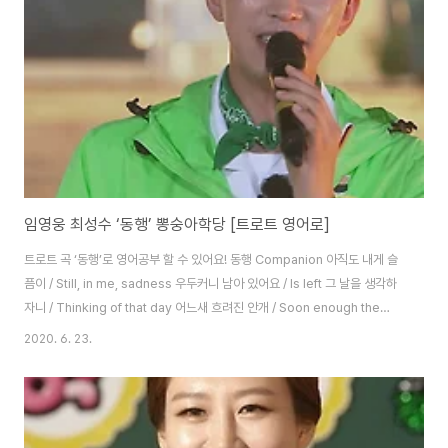
고 / That you hu..
임영웅 최성수 ‘동행’ 뽕숭아학당 [트로트 영어로]
트로트 곡 ‘동행’로 영어공부 할 수 있어요! 동행 Companion 아직도 내게 슬
픔이 / Still, in me, sadness 우두커니 남아 있어요 / Is left 그 날을 생각하
자니 / Thinking of that day 어느새 흐려진 안개 / Soon enough the
mist rises 빈 밤을 오가는 마음 / The heart traveling through the
2020. 6. 23.
empty night 어디로 가야만 하나 / Where should I go? 어둠에 갈 곳 모르
고 / Not knowing which way in the dark 외로워 헤매는 미로 / A
labyrinth of loneliness 누가 나와 같이 함께 / Who will join me 울어 줄
사람 있나요 / To cry..