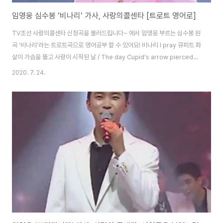
임영웅 심수봉 ‘비나리’ 가사, 사랑의콜센타 [트로트 영어로]
TV조선 사랑의콜센타 신청곡을 불러드립니다~ 에서 임영웅 부르는 심수봉 원
곡 ‘비나리’라는 트로트곡으로 영어공부 할 수 있어요! 비나리 I pray 큐피트 화
살이 가슴을 뚫고 사랑이 시작된 날 / The day Cupid's arrow pierced
my heart chest and our love began 또 다시 운명의 페이지는 넘어가네
2020. 7. 24.
/ Another page of fate is turned 나 당신 사랑해도 될까요 / Can I love
you? 말도 못하고 / without a word 한없이 애타는 나의 눈짓들 / My
ever-so desperate eyes 세상이 온통 그대 하나로 변해 버렸어 / The
world has become about you only 우리 사랑 연습도 없이 /..