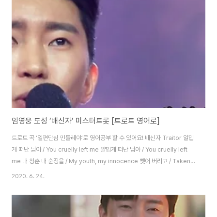
가 미워질만큼 / I hate myself like this 울고 싶다 네게 무릎꿇고 / I want
to cry, kneel before yo..
임영웅 도성 ‘배신자’ 미스터트롯 [트로트 영어로]
트로트 곡 ‘일편단심 민들레야’로 영어공부 할 수 있어요! 배신자 Traitor 얄밉
게 떠난 님아 / You cruelly left me 얄밉게 떠난 님아 / You cruelly left
me 내 청춘 내 순정을 / My youth, my innocence 뺏어 버리고 / Taken
away 얄밉게 떠난 님아 / You cruelly left me 얄밉게 떠난 님아 / You
2020. 6. 24.
cruelly left me 얄밉게 떠난 님아 / You cruelly left me 내 청춘 내 순정을
/ My youth, my innocence 뺏어 버리고 / Taken away 얄밉게 떠난 님아
/ You cruelly left me 더벅머리 사나이에 / Bushy haired boy 상처를 주