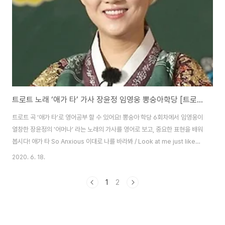
트로트 노래 ‘애가 타’ 가사 장윤정 임영웅 뽕숭아학당 [트로트 영어로]
트로트 곡 ‘애가 타’로 영어공부 할 수 있어요! 뽕숭아 학당 6회차에서 임영웅이
열창한 장윤정의 '어머나’ 라는 노래의 가사를 영어로 보고, 중요한 표현을 배워
봅시다! 애가 타 So Anxious 이대로 나를 바라봐 / Look at me just like
this 눈으로 나를 안아줘 / Hug me with your eyes 만날때마다 자꾸만 /
2020. 6. 18.
Every time we meet 가슴이 먼저 하는 말 / The heart speaks first 사
랑에 빠진건가요 / Did I fall in love? 어떻게 하면 좋아요 / What should I
1
2
do? 이제는 아닌 척해도 / Now even if I pretend I’m not 아무런 소용이
없어 / There’s no use 그냥 바라만 봐도 ..