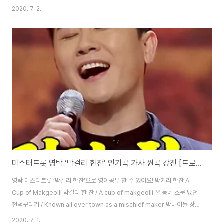
fancy your clothes are 저녁이면 벗게 되니까 / You take it off in the
2020. 7. 2.
evening 내 손에 주름이 있는 건 / The wrinkles on my hand 길고 긴 내
인생에 훈장이고 / Are a medal of my long, long life 마음에 주름이 있는
건 / The wrinkles on my heart 버리지 못한 욕심에 흔적 / Are traces of
unabandoned desir..
미스터트롯 영탁 ‘막걸리 한잔’ 인기곡 가사 원곡 강진 [트로트 영어로]
영탁 미스터트롯 ‘막걸리 한잔’으로 영어공부 할 수 있어요! 막거리 한잔 A
Cup of Makgeolli 막걸리 한 잔 / A cup of makgeolli 온 동네 소문 났던
천덕꾸러기 / Known all over town as a mischief maker 막내아들 장가
가던 날 / The day his youngest son got married 앓던 이가 빠졌다며
2020. 7. 1.