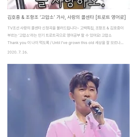
김호중 & 조항조 ‘고맙소’ 가사, 사랑의 콜센타 [트로트 영어로]
TV조선 사랑의 콜센타 신청곡을 불러드립니다~ 고백특집, 조항조 & 김호중이
부르는 ‘고맙소’라는 인기 트로트곡으로 영어공부 할 수 있어요! 고맙소
Thank you 이 나이 먹도록 / Until I’ve grown this old 세상을 잘 모르나
보다 / I must not the world well 진심을 다해도 나에게 상처를 주네 /
2020. 7. 26.
Although I’ve been genuine, you hurt me 이 나이 먹도록 / Until I’ve
grown this old 사람을 잘 모르나 보다 / I must not know people well
사람은 보여도 마음은 보이질 않아 / I can see people but not their
hearts 이 나이 되어서 / At this age 그래도 ..