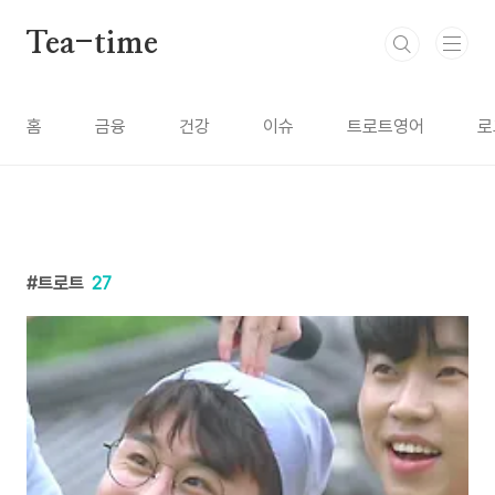
본문 바로가기
Tea-time
홈
금융
건강
이슈
트로트영어
로
트로트
27