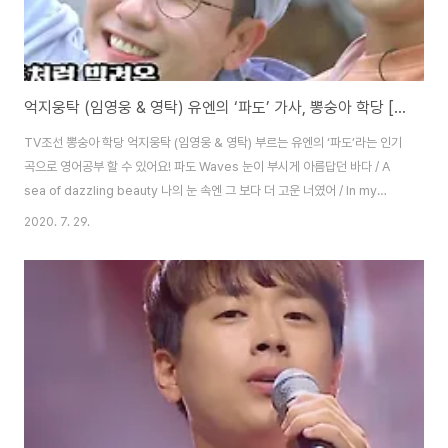
억지웅탁 (임영웅 & 영탁) 유엔의 ‘파도’ 가사, 뽕숭아 학당 [인기곡 영어로]
TV조선 뽕숭아 학당 억지웅탁 (임영웅 & 영탁) 부르는 유엔의 ‘파도’라는 인기
곡으로 영어공부 할 수 있어요! 파도 Waves 눈이 부시게 아름답던 바다 / A
sea of dazzling beauty 나의 눈 속엔 그 보다 더 고운 너였어 / In my
eyes, you were more beautiful 하얀 모래 위 너와 내가 남긴 추억들 /
2020. 7. 29.
The memories you and I made left on the white sand 파도가 떠나
도 내겐 지워지지 않는 걸 / The waves don’t wash them away 너를 보
내고 나 또다시 찾은 바닷가 / I went to the beach again after I let you
go 하지만 이제 내 곁에 다른 사람 있는 걸 / But..