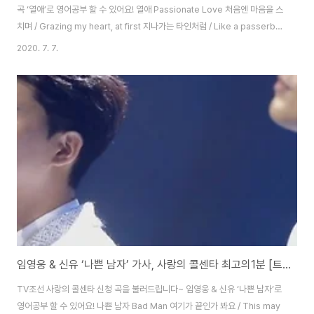
곡 ‘열애’로 영어공부 할 수 있어요! 열애 Passionate Love 처음엔 마음을 스
치며 / Grazing my heart, at first 지나가는 타인처럼 / Like a passerby
흩어지는 바람인 줄 알았는데 / I thought it was the flowing wind 앉으나
2020. 7. 7.
서나 / Sitting down or standing up 끊임없이 솟아나는 / Ever-rising 그
대 향한 그리움 / My longing for you 그대의 그림자에 싸여 / Wrapped in
your shadow 이 한 세월 그대와 함께 하나니 / I have been with you all
these years 그대의 가슴에 /..
임영웅 & 신유 ‘나쁜 남자’ 가사, 사랑의 콜센타 최고의1분 [트로트 영어로]
TV조선 사랑의 콜센타 신청 곡을 불러드립니다~ 임영웅 & 신유 ‘나쁜 남자’로
영어공부 할 수 있어요! 나쁜 남자 Bad Man 여기가 끝인가 봐요 / This may