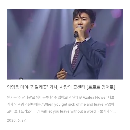
덩실 더덩실 / Dancing, dancing in relief 춤을 추던 우리 아버지 / Father
was dancing 아버지 우리 아들 많이 컸지요 / Father, my son has
grown a lot 인물은 그래도 내가 낫지요 / Still, I am better looking 고사
리 손으로 / With his skinn..
임영웅 마야 ‘진달래꽃’ 가사, 사랑의 콜센타 [트로트 영어로]
인기곡 ‘진달래꽃’로 영어공부 할 수 있어요! 진달래꽃 Azalea Flower 나보
기가 역겨워 가실때에는 / When you get sick of me and leave 말없이
고이 보내드리오리다 / I will let you leave without a word 나보기가 역겨
워 가실때에는 / When you get sick of me and leave 죽어도 아니 눈물
2020. 6. 27.
흘리오리다 / I will shed no tears 날 떠나 행복한지 / Are you happy to