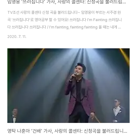
임영웅 ‘쓰러집니다’ 가사, 사랑의 콜센타: 신청곡을 불러드립니다~ [트로트 영어로]
TV조선 사랑의 콜센타 신청 곡을 불러드립니다~ 임영웅이 부르는 서주경 원
곡 ‘쓰러집니다’로 영어공부 할 수 있어요! 쓰러집니다 I’m Fainting 쓰러집니
다 쓰러집니다 쓰러집니다 / I’m fainting, fainting fainting 올 때는 내게 예
고없이 다가왔다가 / You came to me without a warning 이제 와서 날 떠
2020. 7. 11.
나요 / And now you leave me 말도 안돼 핑계 어쩌면 / Unbelievable,
perhaps an excuse 잘 갖다 붙여 뻔뻔하게도 / That you make
shamelessly 차라리 내가 싫어 졌다 말을 한다면 / If you said that you
didn’t like me anymore 잡을 나도 아니겠지만 / I w..
영탁 나훈아 ‘건배’ 가사, 사랑의 콜센타: 신청곡을 불러드립니다~ [트로트 영어로]