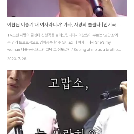
이찬원 이승기‘내 여자라니까’ 가사, 사랑의 콜센타 [인기곡 영어로]
TV조선 사랑의 콜센타 신청곡을 불러드립니다~ 이찬원이 부르는 ‘고맙소’라
는 인기 트로트곡으로 영어공부 할 수 있어요! 내 여자라니까 She’s my
woman 나를 동생으로만 그냥 그 정도로만 / Seeing at me as a brother,
no more than that 귀엽다고 하지만 누난 내게 여자야 / You say I’m cute
2020. 7. 28.
but Noona, you are a woman to me 니가 뭘 알겠냐고 크면 알게된다고
/ What do you know? You’ll learn when you grow up 까분다고 하지
만 누난 내게 여자야 / You say I’m being childish but Noona, you are
a woman to me 누나가 누굴 만났든지 / Whoever..