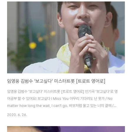
have left me 이젠 그대 아닌지 / Are you not yourself anymore 그댈
바라보며 살아온 내가 / I’ve lived for you 그녀 뒤에 가려는지 / Hidden
behind her 사랑 그 아픔이 ..
임영웅 김범수 ‘보고싶다’ 미스터트롯 [트로트 영어로]
임영웅 김범수 ‘보고싶다’ 미스터트롯 [트로트 영어로] 인기곡 ‘보고싶다’로 영
어공부 할 수 있어요! 보고싶다 I Miss You 아무리 기다려도 난 못가 / No
matter how long the wait, I can't go. 바보처럼 울고 있는 너의 곁에 /
Crying like a fool, by your side 상처만 주는 나를 왜 모르고 / Why
2020. 6. 26.
don’t you know me who just hurts you 기다리니 떠나가란 말야 / I’m
waiting, go away 보고 싶다 보고 싶다 / I miss you. I miss you 이런 내