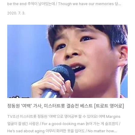
be the end 추억이 남아있는데 / Though we have our memories 당신
과 나 사랑한 건 / That you and I loved 하늘도 땅도 알아요 / Even the
2020. 7. 3.
skies and lands know 당신을 다시 한번 안고 싶지만 / I want to
embrace you again 한 번더 안아 달라 / Embrace me 그 두 눈으로 말하
지만 / Says those two eyes 더 이상은 아니란 걸 / Not anymore 당신도
나도 알 자나 / Even you and I know 뜨거운 그 눈물..
정동원 ‘여백’ 가사, 미스터트롯 결승전 베스트 [트로트 영어로]
TV조선 미스터트롯 정동원 ‘여백’으로 영어공부 할 수 있어요! 여백 Margins
얼굴이 잘생긴 사람은 / For a good-looking man 늙어 가는 게 슬프겠지 /
He’s sad about aging 아무리 화려한 옷을 입어도 / No matter how