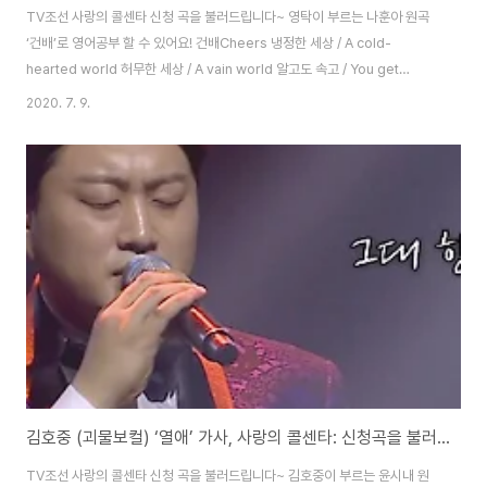
TV조선 사랑의 콜센타 신청 곡을 불러드립니다~ 영탁이 부르는 나훈아 원곡
‘건배’로 영어공부 할 수 있어요! 건배Cheers 냉정한 세상 / A cold-
hearted world 허무한 세상 / A vain world 알고도 속고 / You get
deceived when you know 모르고도 속는 세상 / And even when you
2020. 7. 9.
don’t know in this world 팔자라 거니 / This is my fate 생각을 하고 / Is
what thinks 가엾은 엄니 / My poor mother 원망일랑 말어라 / Do not
resent 가는 세월에 / As the time goes 저가는 청춘에 / As the youth
passes 너나 나나 / Either you or me ..
김호중 (괴물보컬) ‘열애’ 가사, 사랑의 콜센타: 신청곡을 불러드립니다~ [트로트 영어로]
TV조선 사랑의 콜센타 신청 곡을 불러드립니다~ 김호중이 부르는 윤시내 원