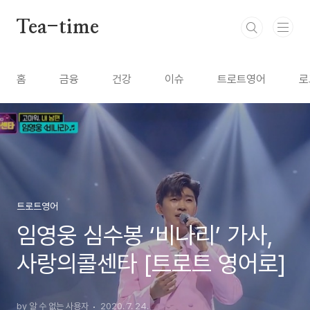
본문 바로가기
Tea-time
홈
금융
건강
이슈
트로트영어
로
트로트영어
임영웅 심수봉 ‘비나리’ 가사,
사랑의콜센타 [트로트 영어로]
by 알 수 없는 사용자
2020. 7. 24.