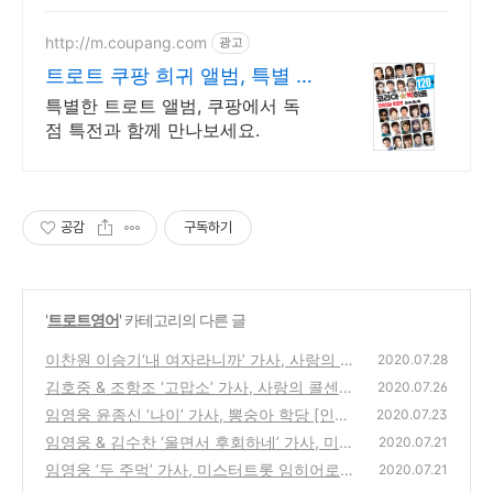
http://m.coupang.com
광고
트로트 쿠팡 희귀 앨범, 특별 소
장 가치
특별한 트로트 앨범, 쿠팡에서 독
점 특전과 함께 만나보세요.
공감
구독하기
'
트로트영어
' 카테고리의 다른 글
이찬원 이승기‘내 여자라니까’ 가사, 사랑의 콜
2020.07.28
센타 [인기곡 영어로]
김호중 & 조항조 ‘고맙소’ 가사, 사랑의 콜센타
(0)
2020.07.26
[트로트 영어로]
임영웅 윤종신 ‘나이’ 가사, 뽕숭아 학당 [인기
(0)
2020.07.23
곡 영어로]
임영웅 & 김수찬 ‘울면서 후회하네’ 가사, 미스
(0)
2020.07.21
터트롯 환상의 하모니 [트로트 영어로]
임영웅 ‘두 주먹’ 가사, 미스터트롯 임히어로
(0)
2020.07.21
[트로트 영어로]