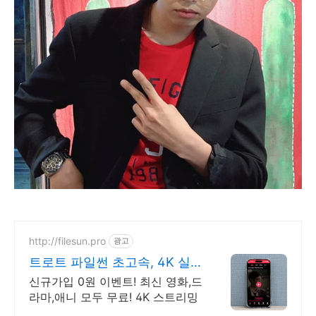
http://filesun.pro
광고
트로트 파일썬 초고속, 4K 실
시간 보기!
신규가입 0원 이벤트! 최신 영화,드
라마,애니 모두 무료! 4K 스트리밍