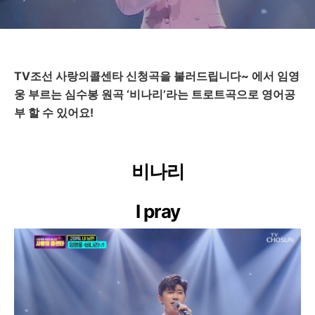
TV
조선 사랑의콜센타 신청곡을 불러드립니다~
에서
임영
웅
부르는
심수봉
원곡
‘비나리
’
라는
트로트곡
으로
영어공
부
할
수
있어요
!
비나리
I pray