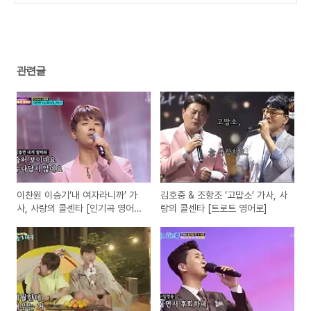
(0)
관련글
이찬원 이승기‘내 여자라니까’ 가
김호중 & 조항조 ‘고맙소’ 가사, 사
사, 사랑의 콜센타 [인기곡 영어
랑의 콜센타 [트로트 영어로]
로]