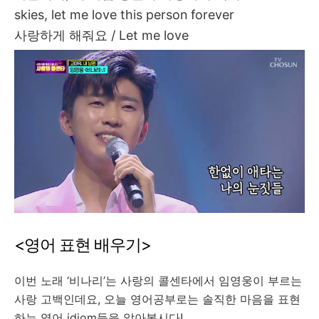
skies, let me love this person forever
사랑하게
해줘요
/ Let me love
<
영어
표현
배우기
>
이번
노래
‘
비나리
’
는
사랑의
콜센타에서
임영웅이
부르는
사랑
고백인데요
,
오늘
영어공부로는
솔직한
마음을
표현
하는
영어
idiom
들을
알아봅시다
!