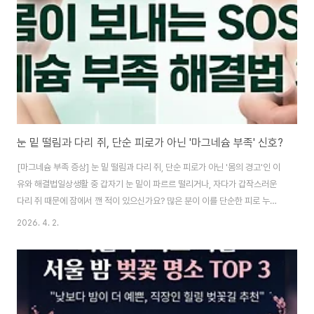
흡수 방식과 효율에서 큰 차이가 있습니다. ① 동물성 비타민 A: 레티놀
(Retinol)..
눈 밑 떨림과 다리 쥐, 단순 피로가 아닌 '마그네슘 부족' 신호?
[마그네슘 부족 증상] 눈 밑 떨림과 다리 쥐, 단순 피로가 아닌 '몸의 경고'인 이
유와 해결법일상생활 중 갑자기 눈 밑이 파르르 떨리거나, 자다가 갑작스러운
다리 쥐 때문에 잠에서 깬 적이 있으신가요? 많은 분이 이를 단순한 피로 누적
으로 치부하고 넘기곤 합니다. 하지만 결론부터 말씀드리면, 이는 우리 몸의 근
2026. 4. 2.
육과 신경을 조절하는 핵심 미네랄인 '마그네슘 부족'이 보내는 강력한 경고 신
호일 확률이 매우 높습니다. 오늘은 마그네슘 부족 시 나타나는 주요 증상부터
이를 해결하기 위한 음식 및 올바른 섭취법까지 핵심만 짚어 정리해 드립니다.
1. 눈 밑 떨림과 다리 쥐, 왜 마그네슘 때문일까? 마그네슘은 우리 몸에서 300
가지 이상의 효소 반응에 관여하며, 특히 근육의 수축과 이완을 조절하는 역할