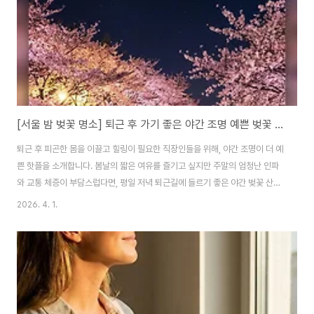
을 합니다..
[서울 밤 벚꽃 명소] 퇴근 후 가기 좋은 야간 조명 예쁜 벚꽃 핫플 TOP 3
퇴근 후 피곤한 몸을 이끌고 힐링이 필요한 직장인들을 위해, 야간 조명이 더 예
쁜 핫플을 소개합니다. 봄날의 짧은 여유를 즐기고 싶지만 주말의 엄청난 인파
와 교통 체증이 부담스럽다면, 평일 저녁 퇴근길에 들르기 좋은 야간 벚꽃 산책
이 완벽한 해답입니다. 화려한 야경과 흩날리는 벚꽃이 어우러진 서울 최고의
2026. 4. 1.
데이트 코스이자 산책로 3곳과 방문 팁을 지금 바로 확인해 보세요. 1. 화려한
도심 야경과 벚꽃의 완벽한 조화, 석촌호수 접근성이 뛰어나 2호선이나 8호선
라인으로 퇴근하는 직장인들이 바로 달려가기 가장 좋은 곳입니다. 석촌호수는
롯데월드타워의 화려한 도심 불빛과 호수를 둘러싼 벚꽃 나무에 쏘아 올린 다
채로운 경관 조명이 환상적인 뷰를 만들어냅니다. 잔잔한 호수에 비친 벚꽃의
반영은 낮에는 볼 수 없..