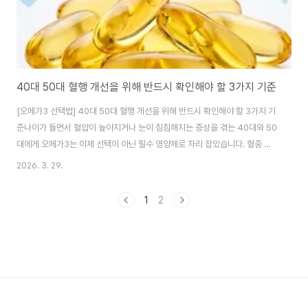
40대 50대 혈행 개선을 위해 반드시 확인해야 할 3가지 기준
[오메가3 선택법] 40대 50대 혈행 개선을 위해 반드시 확인해야 할 3가지 기
준나이가 들면서 혈압이 높아지거나 눈이 침침해지는 증상을 겪는 40대와 50
대에게 오메가3는 이제 선택이 아닌 필수 영양제로 자리 잡았습니다. 혈중 중
성지질 개선과 혈행 원활에 도움을 주기 때문인데요. 하지만 시중에 나온 수많
2026. 3. 29.
은 제품 중 어떤 것을 골라야 할지 몰라 가격만 보고 구매하는 경우가 많습니다.
잘못 고른 오메가3는 오히려 산패되어 몸에 독이 될 수도 있습니다. 오늘은 내
1
2
몸을 위한 건강한 오메가3 선택법 핵심 가이드를 정리해 드립니다. 1. 체내 흡
수율이 관건, 'rTG형'인지 확인하세요 오메가3는 분자 구조에 따라 1세대
(TG), 2세대(EE), 3세대(rTG)로 나뉩니다. 40대 이후에는 소화 효소 분비가
줄어..