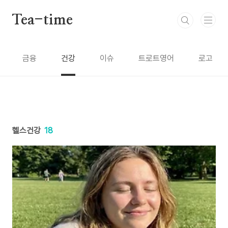
본문 바로가기
Tea-time
금융
건강
이슈
트로트영어
로고
헬스건강
18