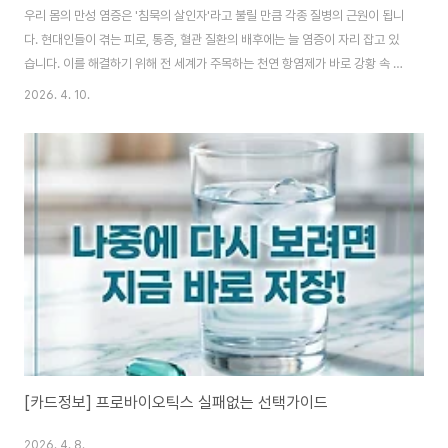
우리 몸의 만성 염증은 '침묵의 살인자'라고 불릴 만큼 각종 질병의 근원이 됩니
다. 현대인들이 겪는 피로, 통증, 혈관 질환의 배후에는 늘 염증이 자리 잡고 있
습니다. 이를 해결하기 위해 전 세계가 주목하는 천연 항염제가 바로 강황 속 핵
심 성분인 '커큐민'입니다. 오늘은 커큐민 효능 5가지를 상세히 알아보고, 흡수
2026. 4. 10.
율을 2,000%까지 끌어올리는 효과적인 강황 가루 복용법을 정리해 드립니
다. 이 글을 끝까지 읽으시면 염증 관리를 위한 가장 확실한 가이드를 얻으실 수
있습니다. 1. 전신 건강을 지키는 커큐민 효능 5가지 커큐민은 강황
(Turmeric)의 뿌리에서 추출되는 폴리페놀 성분으로, 수천 년간 약재로 사용
되어 온 검증된 성분입니다. 대표적인 효능은 다음과 같습니다. ① 강력한 염증
제거 및 항염 ..
[카드정보] 프로바이오틱스 실패없는 선택가이드
2026. 4. 8.