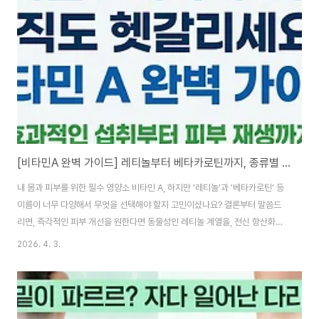
학생들에게 '휴대성'은 포기할 수 없는 요소입니다. 휴대용 콜라겐 젤리의 가장
큰 장점은 물 없이도 간식처럼 섭취할 수 있다는 점입니다. 가방이나 파우치, 심
지어 코트 주머니에..
[비타민A 완벽 가이드] 레티놀부터 베타카로틴까지, 종류별 차이와 효과적인 섭취법
내 몸과 피부를 위한 필수 영양소 비타민 A, 하지만 '레티놀'과 '베타카로틴' 등
이름이 너무 다양해서 무엇을 선택해야 할지 고민이셨나요? 결론부터 말씀드
리면, 즉각적인 피부 개선을 원한다면 동물성인 레티놀 계열을, 전신 항산화와
안전한 영양 보충을 원한다면 식물성인 베타카로틴을 선택하는 것이 좋습니다.
2026. 4. 3.
오늘은 비타민 A의 종류별 특징과 차이점, 그리고 나에게 맞는 섭취법까지
1500자 분량으로 완벽하게 정리해 드립니다.1. 비타민 A, 크게 두 가지 줄기만
기억하세요 비타민 A는 크게 **동물성 비타민 A(레티노이드)**와 **식물성
비타민 A(카로티노이드)**로 나뉩니다. 우리 몸에서 하는 역할은 비슷하지만,