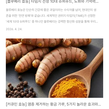
[블루베리 효능] 타임지 선정 10대 슈퍼푸드, 노화와 기억력을 지키는 하루 한 줌의 기적
블루베리 효능은 단순히 건강에 좋은 과일이라는 수식어를 넘어, 현대인의 생
존을 위한 '천연 방패'와 같습니다. 세계적인 권위지 타임지(TIME)가 선정한
'세계 10대 슈퍼푸드' 중 하나인 블루베리는 강력한 항산화 성분을 통해 우리
몸의 세포 손상을 막고 노화를 늦추는 독보적인 역할을 합니다. 스마트폰 사용
2026. 4. 24.
으로 지친 현대인의 눈과 과도한 업무로 흐릿해진 뇌 기능을 회복시키기 위해
블루베리는 가장 간편하고 확실한 해결책입니다. 오늘은 블루베리가 왜 다른
식품들을 제치고 슈퍼푸드의 정점에 서 있는지, 그 과학적 근거와 함께 일상에
서 200% 활용하는 비법을 상세히 정리해 드립니다. 1. 타임지가 주목한 이유:
다른 슈퍼푸드와 차별화된 블루베리의 힘 타임지는 토마토, 시금치, 귀리, 마늘
등과 함께 블루베리를..
[커큐민 효능] 염증 제거하는 황금 가루, 5가지 놀라운 효과와 복용법 가이드