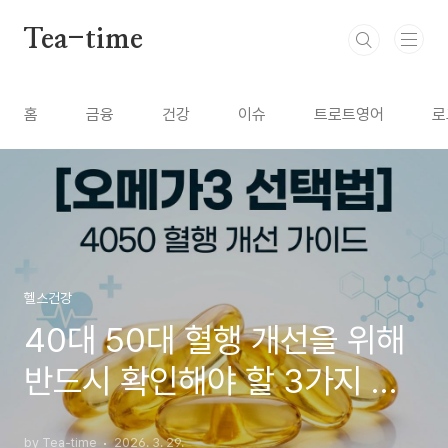
본문 바로가기
Tea-time
홈
금융
건강
이슈
트로트영어
로
헬스건강
40대 50대 혈행 개선을 위해
반드시 확인해야 할 3가지 기
준
by Tea-time
2026. 3. 29.