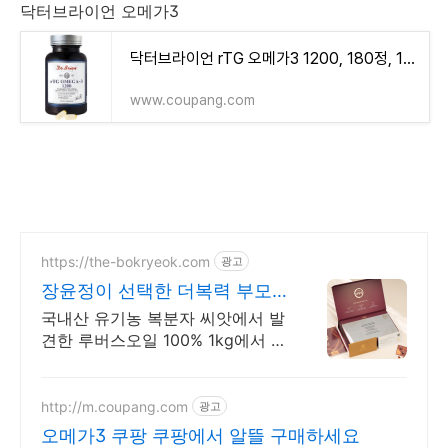
닥터브라이언 오메가3
닥터브라이언 rTG 오메가3 1200, 180정, 1개 - MCT오일/영양제 | 쿠팡
www.coupang.com
https://the-bokryeok.com
광고
장윤정이 선택한 더복력 부모
님 선물 추천
국내산 유기농 복분자 씨앗에서 발
견한 루버스오일 100% 1kg에서 단
8g만 얻을 수 있는 귀한 오일, 귀한
분께 선물하세요
http://m.coupang.com
광고
오메가3 쿠팡 쿠팡에서 알뜰 구매하세요