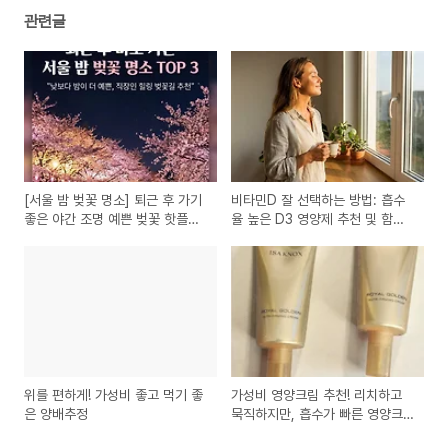
관련글
[서울 밤 벚꽃 명소] 퇴근 후 가기
비타민D 잘 선택하는 방법: 흡수
좋은 야간 조명 예쁜 벚꽃 핫플
율 높은 D3 영양제 추천 및 함량
TOP 3
가이드
위를 편하게! 가성비 좋고 먹기 좋
가성비 영양크림 추천! 리치하고
은 양배추정
묵직하지만, 흡수가 빠른 영양크
림