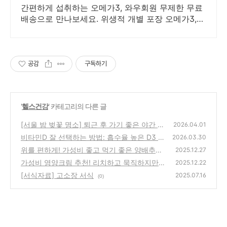
간편하게 섭취하는 오메가3, 와우회원 무제한 무료
배송으로 만나보세요. 위생적 개별 포장 오메가3,
와우회원 캐시적립으로 더 알뜰하게!
공감
구독하기
'
헬스건강
' 카테고리의 다른 글
[서울 밤 벚꽃 명소] 퇴근 후 가기 좋은 야간 조
2026.04.01
명 예쁜 벚꽃 핫플 TOP 3
비타민D 잘 선택하는 방법: 흡수율 높은 D3 영
(0)
2026.03.30
양제 추천 및 함량 가이드
위를 편하게! 가성비 좋고 먹기 좋은 양배추정
(0)
2025.12.27
가성비 영양크림 추천! 리치하고 묵직하지만,
(0)
2025.12.22
흡수가 빠른 영양크림
[서식자료] 고소장 서식
(0)
2025.07.16
(0)