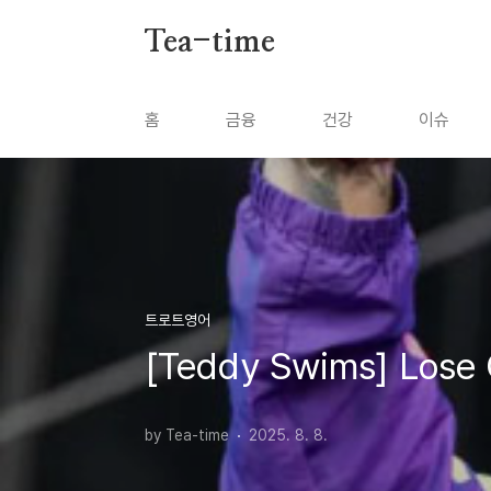
본문 바로가기
Tea-time
홈
금융
건강
이슈
트로트영어
[Teddy Swims] Lose
by Tea-time
2025. 8. 8.