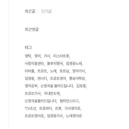
최근글
인기글
최근댓글
태그
영탁
영어
가사
미스터트롯
사랑의콜센타
불후의명곡
임영웅노래
리버풀
트로트
노래
토트넘
영어가사
임영웅
맨시티
트로트영어
뽕숭아학당
영어공부
신청곡을 불러드립니다
김호중
트로트가사
국내반도체
신청곡을불러드립니다
챔피언스리그
TV조선
트로바티
트롯
가사영어로
트로트영어로
임영웅가사
노래영어로