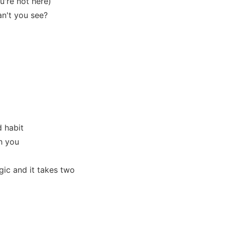
're not here)
can't you see?
d habit
h you
gic and it takes two