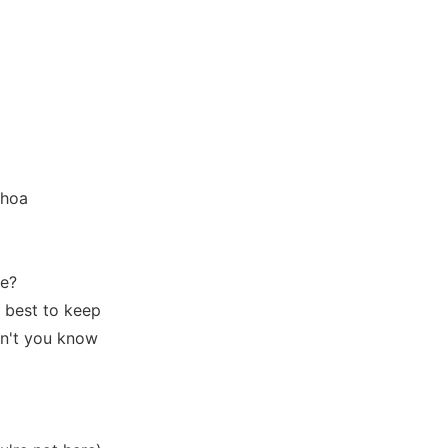
whoa
ne?
y best to keep
on't you know