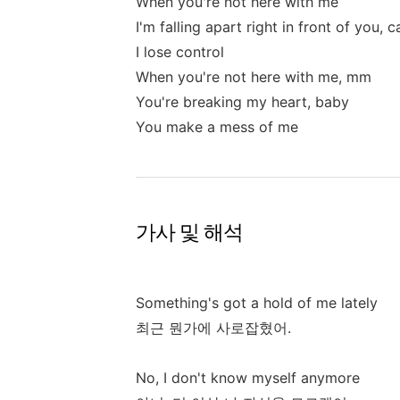
When you're not here with me
I'm falling apart right in front of you, 
I lose control
When you're not here with me, mm
You're breaking my heart, baby
You make a mess of me
가사 및 해석
Something's got a hold of me lately
최근 뭔가에 사로잡혔어.
No, I don't know myself anymore