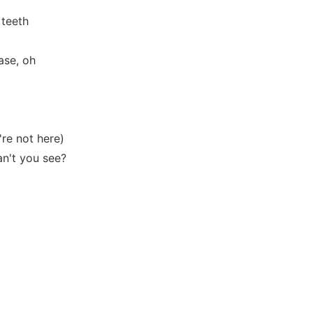
 teeth
ase, oh
re not here)
can't you see?