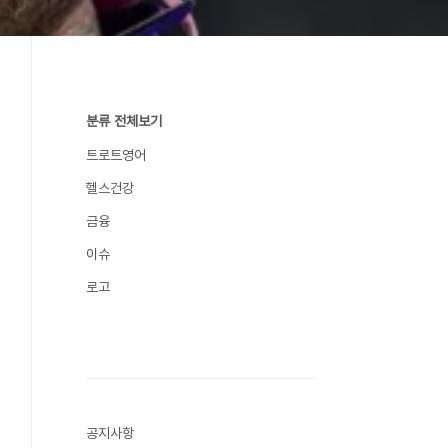
분류 전체보기
트로트영어
헬스건강
금융
이슈
로고
공지사항