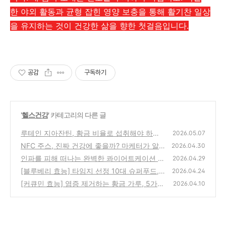
한 야외 활동과 균형 잡힌 영양 보충을 통해 활기찬 일상
을 유지하는 것이 건강한 삶을 향한 첫걸음입니다.
공감
구독하기
'
헬스건강
' 카테고리의 다른 글
루테인 지아잔틴, 황금 비율로 섭취해야 하는
2026.05.07
이유와 선택 가이드
NFC 주스, 진짜 건강에 좋을까? 마케터가 알
(0)
2026.04.30
려주는 제품 성분표 읽는 법
인파를 피해 떠나는 완벽한 콰이어트케이션 명
(0)
2026.04.29
소 BEST 3
[블루베리 효능] 타임지 선정 10대 슈퍼푸드,
(0)
2026.04.24
노화와 기억력을 지키는 하루 한 줌의 기적
[커큐민 효능] 염증 제거하는 황금 가루, 5가지
(0)
2026.04.10
놀라운 효과와 복용법 가이드
(0)