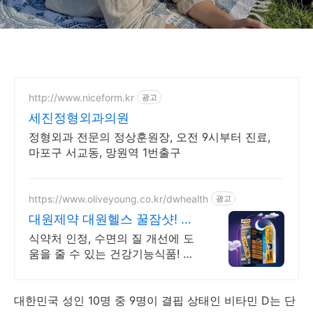
http://www.niceform.kr
광고
세진정형외과의원
정형외과 전문의 정상훈원장, 오전 9시부터 진료,
마포구 서교동, 망원역 1번출구
https://www.oliveyoung.co.kr/dwhealth
광고
대원제약 대원헬스 꿀잠샷! 수
면의 질 개선에 도움
식약처 인정, 수면의 질 개선에 도
움을 줄 수 있는 건강기능식품! 올
영에서 만나요 불규칙한 생활패턴
으로 고민이신 분, 깊은 잠을 주무
시고 싶으신 분들께 추천합니다.
대한민국 성인 10명 중 9명이 결핍 상태인 비타민 D는 단