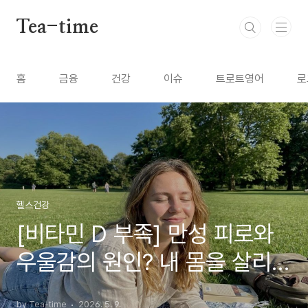
본문 바로가기
Tea-time
홈
금융
건강
이슈
트로트영어
로
헬스건강
[비타민 D 부족] 만성 피로와
우울감의 원인? 내 몸을 살리는
비타민 D 보충 가이드
by Tea-time
2026. 5. 9.