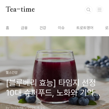
본문 바로가기
Tea-time
홈
금융
건강
이슈
트로트영어
로
헬스건강
[블루베리 효능] 타임지 선정
10대 슈퍼푸드, 노화와 기억력
을 지키는 하루 한 줌의 기적
by Tea-time
2026. 4. 24.