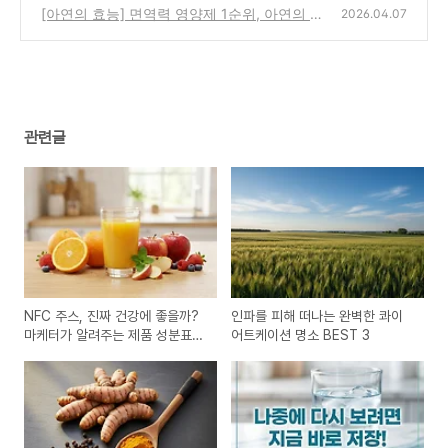
이드
[아연의 효능] 면역력 영양제 1순위, 아연의 5
(0)
2026.04.07
가지 역할과 아연 부족 증상 해결법
(0)
관련글
NFC 주스, 진짜 건강에 좋을까?
인파를 피해 떠나는 완벽한 콰이
마케터가 알려주는 제품 성분표
어트케이션 명소 BEST 3
읽는 법