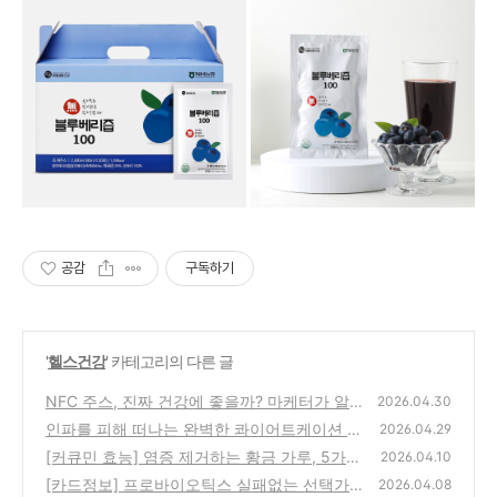
공감
구독하기
'
헬스건강
' 카테고리의 다른 글
NFC 주스, 진짜 건강에 좋을까? 마케터가 알
2026.04.30
려주는 제품 성분표 읽는 법
인파를 피해 떠나는 완벽한 콰이어트케이션 명
(0)
2026.04.29
소 BEST 3
[커큐민 효능] 염증 제거하는 황금 가루, 5가지
(0)
2026.04.10
놀라운 효과와 복용법 가이드
[카드정보] 프로바이오틱스 실패없는 선택가
(0)
2026.04.08