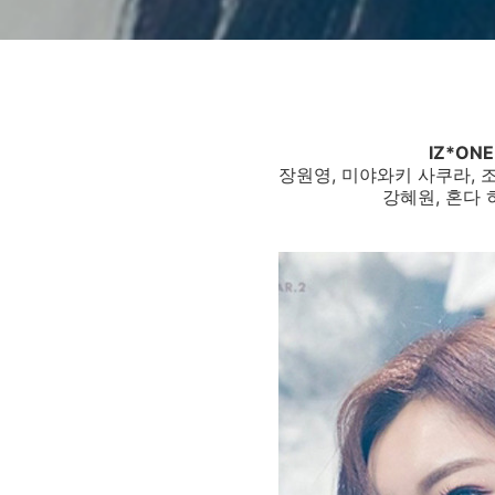
IZ*ON
장원영, 미야와키 사쿠라, 조
강혜원, 혼다 