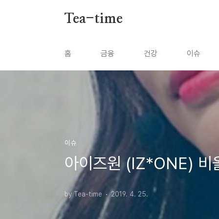
본문 바로가기
Tea-time
홈
금융
건강
이슈
이슈
아이즈원 (IZ*ONE) 
by Tea-time
2019. 4. 25.