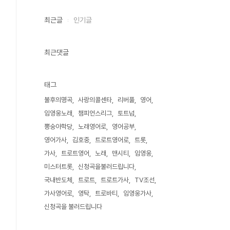
최근글
인기글
최근댓글
태그
불후의명곡
사랑의콜센타
리버풀
영어
임영웅노래
챔피언스리그
토트넘
뽕숭아학당
노래영어로
영어공부
영어가사
김호중
트로트영어로
트롯
가사
트로트영어
노래
맨시티
임영웅
미스터트롯
신청곡을불러드립니다
국내반도체
트로트
트로트가사
TV조선
가사영어로
영탁
트로바티
임영웅가사
신청곡을 불러드립니다