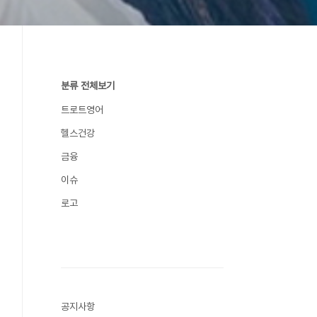
분류 전체보기
트로트영어
헬스건강
금융
이슈
로고
공지사항