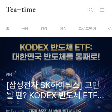
본문 바로가기
Tea-time
홈
금융
건강
이슈
트로트영어
로
금융
[삼성전자 SK하이닉스] 고민
될 땐? KODEX 반도체 ETF
하나로 끝내기
by Tea-time
2026. 4. 2.