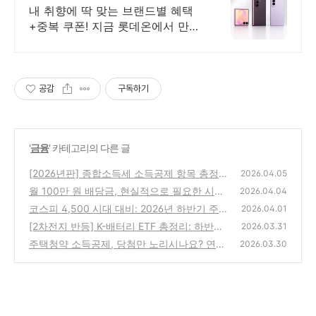
대 5천원 혜택!
내 취향에 딱 맞는 브랜드별 혜택
+중복 쿠폰! 지금 롯데온에서 만나
보세요!
공감
구독하기
'
금융
' 카테고리의 다른 글
[2026년판] 종합소득세 소득공제 항목 총정
2026.04.05
리: 인적공제부터 연금계좌까지
월 100만 원 배당금, 현실적으로 필요한 시드
(0)
2026.04.04
머니는 얼마일까?
코스피 4,500 시대 대비: 2026년 하반기 주도
(0)
2026.04.01
주 ETF 추천 및 시장 전망
[2차전지 반등] K-배터리 ETF 총정리: 하반기
(0)
2026.03.31
투자 전망과 핵심 종목 비교
주택청약 소득공제, 당첨만 노리시나요? 연말
(0)
2026.03.30
정산에서 연간 96만 원 돌려받는 완벽 가이드
(2)