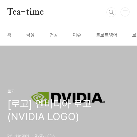
본문 바로가기
Tea-time
홈
금융
건강
이슈
트로트영어
로
로고
[로고] 엔비디아 로고
(NVIDIA LOGO)
by Tea-time
2025. 7. 17.