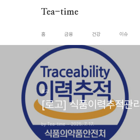
본문 바로가기
Tea-time
홈
금융
건강
이슈
로고
[로고] 식품이력추적관
by Tea-time
2025. 7. 17.