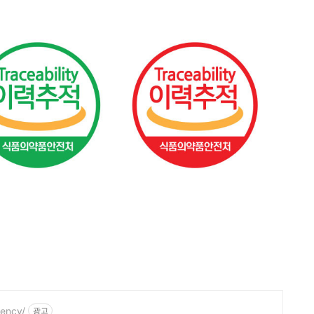
ency/
광고