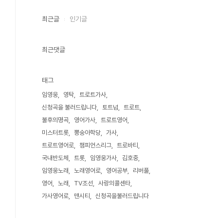
최근글
인기글
최근댓글
태그
임영웅
영탁
트로트가사
신청곡을 불러드립니다
토트넘
트로트
불후의명곡
영어가사
트로트영어
미스터트롯
뽕숭아학당
가사
트로트영어로
챔피언스리그
트로바티
국내반도체
트롯
임영웅가사
김호중
임영웅노래
노래영어로
영어공부
리버풀
영어
노래
TV조선
사랑의콜센타
가사영어로
맨시티
신청곡을불러드립니다