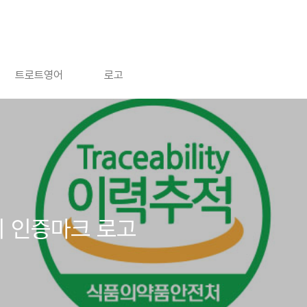
트로트영어
로고
리 인증마크 로고